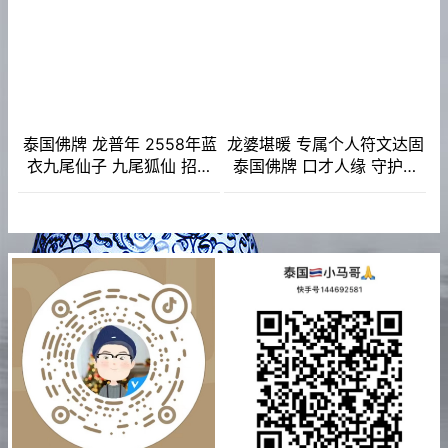
泰国佛牌 龙普年 2558年蓝
龙婆堪暖 专属个人符文达固
衣九尾仙子 九尾狐仙 招财
泰国佛牌 口才人缘 守护保
贵人缘 夜场魅力 人缘桃花
护 避是非 小人 招财转运 事
事业生意
业工作 去霉运 智慧权利健
康