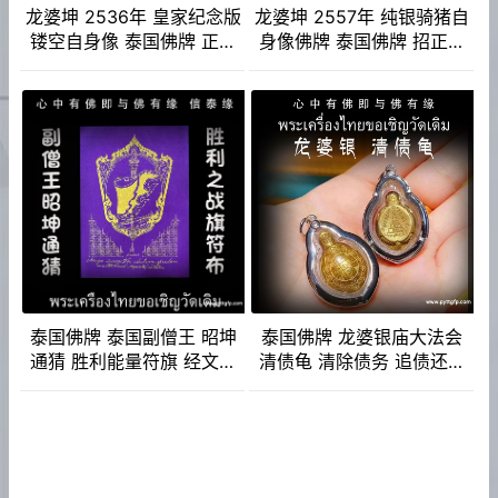
龙婆坤 2536年 皇家纪念版
龙婆坤 2557年 纯银骑猪自
镂空自身像 泰国佛牌 正财
身像佛牌 泰国佛牌 招正偏
偏财横财 助事业 助生意
财 生意事业 强力避险
泰国佛牌 泰国副僧王 昭坤
泰国佛牌 龙婆银庙大法会
通猜 胜利能量符旗 经文符
清债龟 清除债务 追债还债
布 除厄运、扭转逆境、战胜
钱财源源不断回归 健康平安
困难 人缘及财运 平安 健康
寿命增长
名誉财富