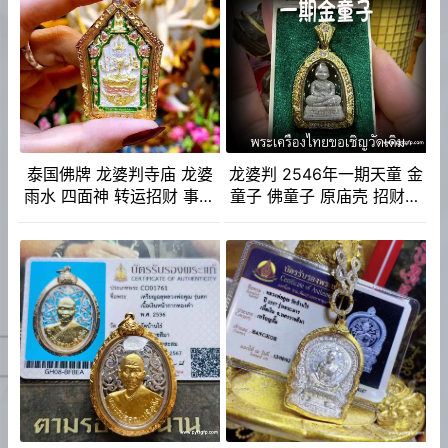
泰国佛牌 龙婆判寺庙 龙婆
龙婆判 2546年一期天童 金
雨水 四面神 转运招财 事业
童子 佛童子 原庙壳 招财人
生意 人缘运势 官运赌运 辟
缘 事业成愿 生意投资 泰国
邪防小人
佛牌