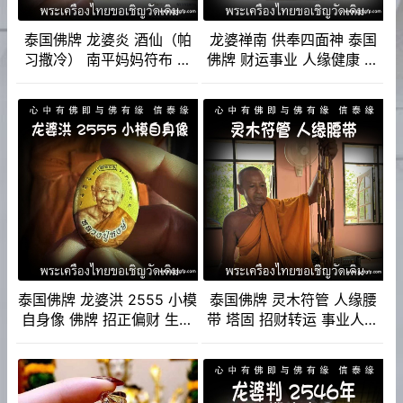
泰国佛牌 龙婆炎 酒仙（帕
龙婆禅南 供奉四面神 泰国
习撒冷） 南平妈妈符布 成
佛牌 财运事业 人缘健康 感
愿招财 姻缘感情 求子纳福
情权利 有求必应
事业生意 转运旺运
泰国佛牌 龙婆洪 2555 小模
泰国佛牌 灵木符管 人缘腰
自身像 佛牌 招正偏财 生意
带 塔固 招财转运 事业人缘
事业 强力避险 人缘 人脉 贵
助姻缘 感情和合 避险挡灾
人相助