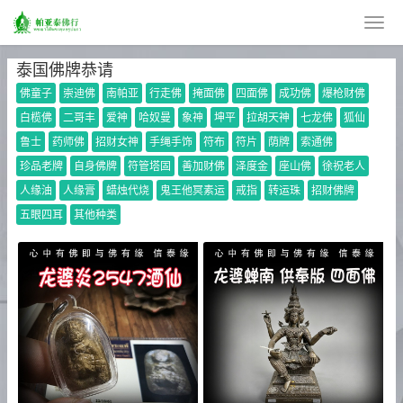
泰国佛牌恭请
佛童子
崇迪佛
南帕亚
行走佛
掩面佛
四面佛
成功佛
爆枪财佛
白榄佛
二哥丰
爱神
哈奴曼
象神
坤平
拉胡天神
七龙佛
狐仙
鲁士
药师佛
招财女神
手绳手饰
符布
符片
荫牌
索通佛
珍品老牌
自身佛牌
符管塔固
善加财佛
泽度金
座山佛
徐祝老人
人缘油
人缘膏
蜡烛代烧
鬼王他冥素运
戒指
转运珠
招财佛牌
五眼四耳
其他种类