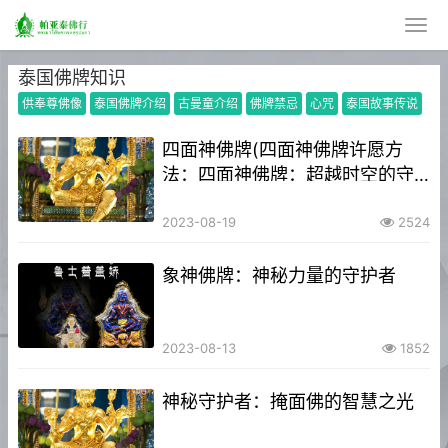
泰国佛牌知识
供奉尊佛像
泰国佛牌介绍
古曼童介绍
佛牌禁忌
心咒
泰国故事传说
四面神佛牌(四面神佛牌许愿方
法：四面神佛牌：超越时空的守
护者)
2023-08-19
2524
象神佛牌：神秘力量的守护者
2023-08-13
1852
神秘守护者：掩面佛的智慧之光