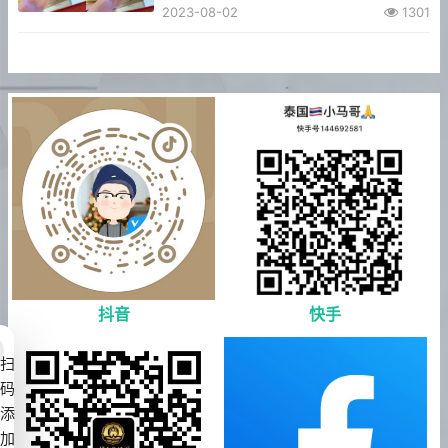
2023-08-02
1301
抖音
快手
扫
码
添
加