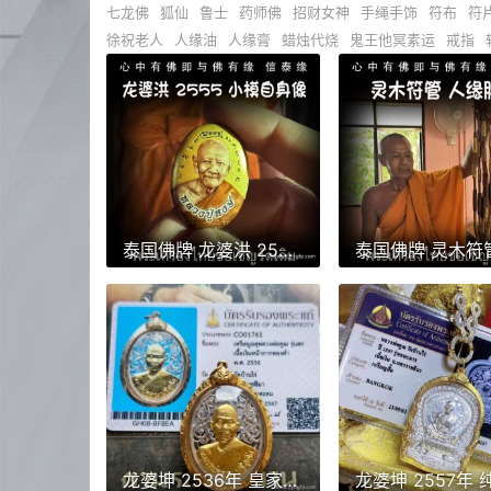
七龙佛
狐仙
鲁士
药师佛
招财女神
手绳手饰
符布
符
徐祝老人
人缘油
人缘膏
蜡烛代烧
鬼王他冥素运
戒指
泰国佛牌 龙婆洪 2555 小模自身像 佛牌 招正偏财 生意事业 强力避险 人缘 人脉 贵人相助
龙婆坤 2536年 皇家纪念版 镂空自身像 泰国佛牌 正财偏财横财 助事业 助生意