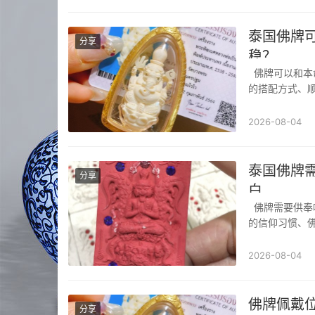
泰国佛牌
分享
稳？
佛牌可以和本命佛一起戴吗泰国佛牌、本命佛、玉牌、平安符可以一起佩戴，只要注意佩戴
的搭配方式、顺
一起戴吗？可
佛教）同根同源
2026-08-04
泰国佛牌
分享
白
佛牌需要供奉吗泰国佛牌（正牌）是否需要供奉，并没有绝对的强制要求，主要取决于个人
的信仰习惯、佛
“心诚”与“清
（如项链、吊坠
2026-08-04
佛牌佩戴
分享