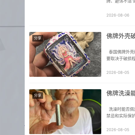
牌、避讳不洁
胸前（最常规
前（腰部以上）
2026-08-06
佛牌外壳
分享
泰国佛牌外壳破了怎么办？泰国佛牌外壳破损（如掉地、开裂、进水）后，能否继续佩戴主
要取决于破损
继续佩戴）：
粉、金属等）完
2026-08-05
佛牌洗澡
分享
洗澡时能否佩戴佛牌？关于泰国佛牌在洗澡、碰水、淋雨、泡澡时的佩戴问题，需结合传统
禁忌和实际保
为不尊敬，且
牌）。若佛牌外
2026-08-05