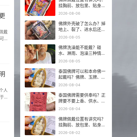
挂胸前、放包里、贴身戴
分别注意什么？
2026-08-06
更
佛牌外壳破了怎么办？掉
地上、裂了、进水后还能
不能继续戴？
2026-08-05
可以
（大乘
佛牌洗澡能不能戴？碰
水、淋雨、泡澡三种情况
分开说
2026-08-05
泰国佛牌可以和本命佛一
明
起戴吗？佛牌、玉牌、平
安符怎么搭更稳？
2026-08-04
泰国佛牌需要供奉吗？正
于
牌要不要上香、供水、摆
牌
佛台一次讲明白
2026-08-04
佛牌佩戴位置有讲究吗？
挂胸前、放包里、贴身戴
分别注意什么？
2026-08-02