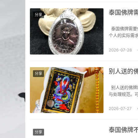
泰国佛牌
分享
泰国佛牌需要供奉吗？泰国佛牌是否需要供奉，主要取决于佛牌的类型（正牌与阴牌）以及
个人的实际需
师佛、四面佛
物，初衷是“护
2026-07-28
别人送的
分享
别人送的佛牌能不能戴？别人送的佛牌可以戴，但需要满足一定的前提，并注意相关的佩戴
与处理规范。
祖、神灵或高僧
或涉及迷信风险
2026-07-27
泰国佛牌
分享