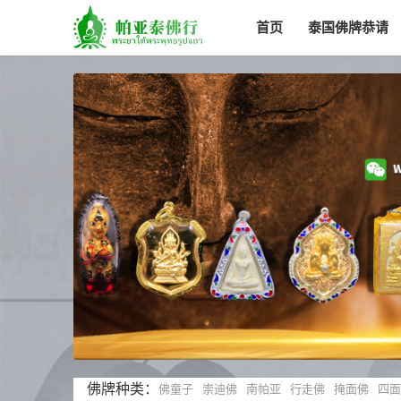
首页
泰国佛牌恭请
佛牌种类：
佛童子
崇迪佛
南帕亚
行走佛
掩面佛
四面