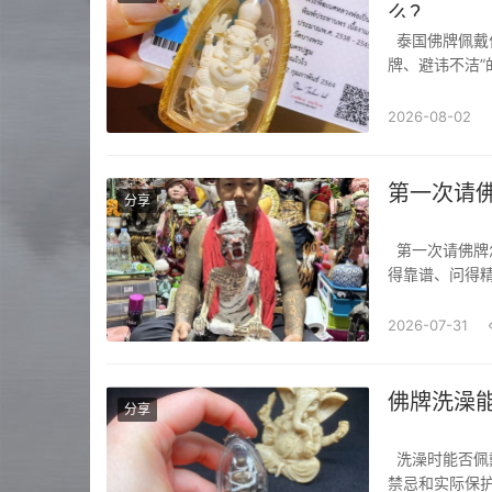
么？
泰国佛牌佩戴位置有讲究吗？泰国佛牌的佩戴位置确实有讲究，主要遵循“尊重佛牌、保护佛
牌、避讳不洁
胸前（最常规
前（腰部以上）
2026-08-02
第一次请佛
分享
第一次请佛牌怎么问第一次请泰国佛牌时，新手最怕被“话术”带偏，或被“故事”迷惑。为了问
得靠谱、问得精
手沟通时最该
性）？核心问题
2026-07-31
佛牌洗澡
分享
洗澡时能否佩戴佛牌？关于泰国佛牌在洗澡、碰水、淋雨、泡澡时的佩戴问题，需结合传统
禁忌和实际保