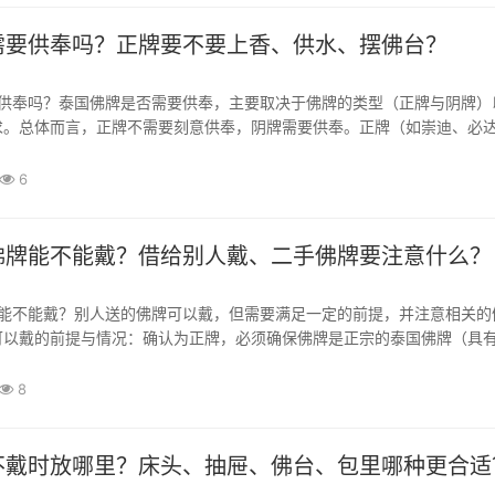
需要供奉吗？正牌要不要上香、供水、摆佛台？
求。总体而言，正牌不需要刻意供奉，阴牌需要供奉。正牌（如崇迪、必
等）的供奉：无需刻意供奉（日常佩戴为主），正牌是泰国寺庙高僧加持
身”和“随身保佑”。日常正常佩戴即可，不佩戴...
6
佛牌能不能戴？借给别人戴、二手佛牌要注意什么？
可以戴的前提与情况：确认为正牌，必须确保佛牌是正宗的泰国佛牌（具
法相），而非来历不明的“阴牌”（阴牌属于邪术，佩戴可能引发不良心理
）。本人自愿接受：泰国佛牌是传递祝福的载体...
8
不戴时放哪里？床头、抽屉、佛台、包里哪种更合适