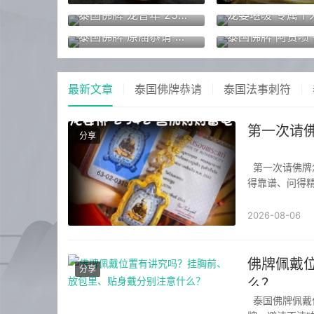
泰国佛牌 龙普年 2558年蓝衣九尾仙子 九尾狐仙 招财贵人缘 夜场魅力 人缘桃花 事业生意
泰国佛牌 原庙恭请 阿赞喷 人缘膏 心锁 一半人缘油 一半人缘膏 镶钻外壳 饰品吊坠
最新文章
泰国佛牌恭请
泰国法事刺符
第一次请佛
分享
第一次请佛牌怎么问第一次请泰国佛牌时，新手最怕被“话术”带偏，或被“故事”迷惑。为了问
得靠谱、问得精
手沟通时最该
性）？核心问题
2026-08-06
佛牌佩戴
分享
么？
泰国佛牌佩戴位置有讲究吗？泰国佛牌的佩戴位置确实有讲究，主要遵循“尊重佛牌、保护佛