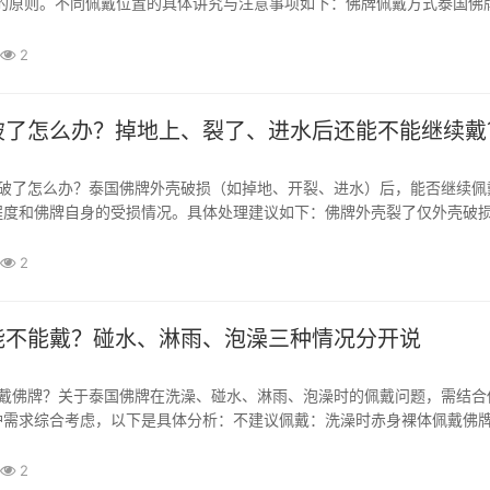
”的原则。不同佩戴位置的具体讲究与注意事项如下：佛牌佩戴方式泰国佛
佩戴方式）泰国佛牌佩戴高度：位置要求：将佛牌挂于颈后，佛牌自然悬
。这是最传统、最推荐的佩戴方式，寓意“佛...
2
破了怎么办？掉地上、裂了、进水后还能不能继续戴
程度和佛牌自身的受损情况。具体处理建议如下：佛牌外壳裂了仅外壳破
仅外壳（如亚克力、塑料、木壳）破裂、碎裂或进水，但佛牌本体（佛像
好，未受实质性损伤。可以继续佩戴。建议...
2
能不能戴？碰水、淋雨、泡澡三种情况分开说
护需求综合考虑，以下是具体分析：不建议佩戴：洗澡时赤身裸体佩戴佛
水蒸气可能渗透佛牌外壳，导致佛牌受潮、损坏（尤其是粉牌或材质较脆
壳标榜防水，长期接触热水和沐浴露也可能加速...
2