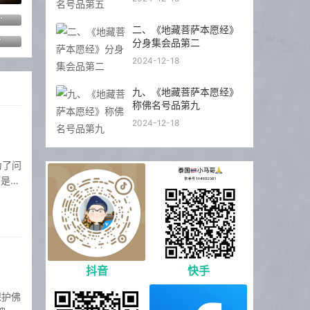
助事业生意 避险保平安
二、《地藏菩萨本愿经》
缘 人脉人缘
分身集会品第二
2024-12-18
九、《地藏菩萨本愿经》
称佛名号品第九
2024-12-18
下是新
抖音
快手