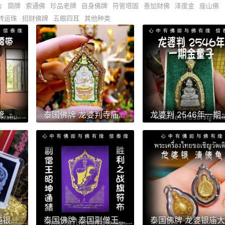
片
荫牌
索通佛
珍品老牌
自身佛牌
符管塔固
善加财佛
泽度金
座山佛
转运珠
招财佛牌
五眼四耳
其他种类
泰国佛牌 灵木符管 人缘腰带 塔固 招财转运 事业人缘 助姻缘 感情和合 避险挡灾
泰国佛牌 龙婆判寺庙 龙婆雨水 四面神 转运招财 事业生意 人缘运势 官运赌运 辟邪防小人
龙婆判 2546年一期天童 金童子 佛童子 原庙壳 招财
龙婆坤 2557年 纯银骑猪自身像佛牌 泰国佛牌 招正偏财 生意事业 强力避险
泰国佛牌 泰国副僧王 昭坤通猜 胜利能量符旗 经文符布 除厄运、扭转逆境、战胜困难 人缘及财运 平安 健康 名誉财富
泰