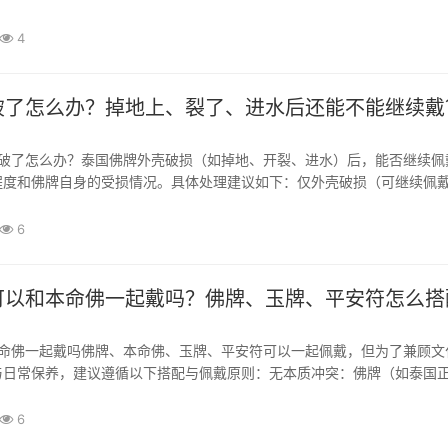
水蒸气可能渗透佛牌外壳，导致佛牌受潮、损坏（尤其是粉牌或材质较脆
壳标榜防水，长期接触热水和沐浴露也可能加速...
4
破了怎么办？掉地上、裂了、进水后还能不能继续戴
程度和佛牌自身的受损情况。具体处理建议如下：仅外壳破损（可继续佩
克力、塑料、木壳）破裂、碎裂或进水，但佛牌本体（佛像、经粉、金属
损伤。可以继续佩戴。建议及时更换新的外壳，...
6
可以和本命佛一起戴吗？佛牌、玉牌、平安符怎么搭
与日常保养，建议遵循以下搭配与佩戴原则：无本质冲突：佛牌（如泰国
国内生肖本命佛）均属于佛教文化或祈福护身文化，本质上是相通的，不
心中有佛、心存恭敬即可。佩戴位置：建议分开...
6