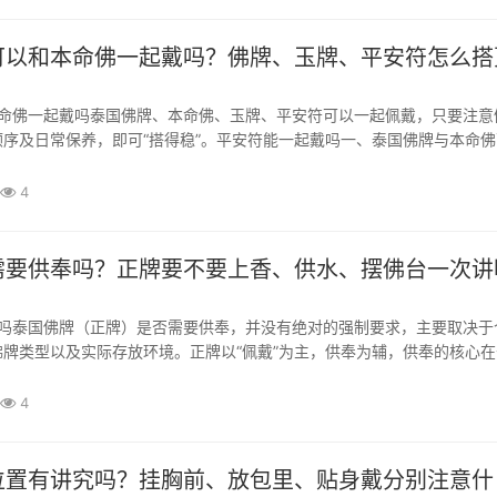
可以和本命佛一起戴吗？佛牌、玉牌、平安符怎么搭
序及日常保养，即可“搭得稳”。平安符能一起戴吗一、泰国佛牌与本命佛
以一起佩戴，无冲突。教义无冲突：泰国佛牌（小乘佛教）与国内本命佛
，均劝人向善，佛无分别心，两者同时佩戴相...
4
需要供奉吗？正牌要不要上香、供水、摆佛台一次讲
牌类型以及实际存放环境。正牌以“佩戴”为主，供奉为辅，供奉的核心在
净”，而非形式主义。正牌供奉一、泰国佛牌（正牌）需要供奉吗？佩戴型正
款）：不需要专门供奉。正牌是护身符，旨在...
4
位置有讲究吗？挂胸前、放包里、贴身戴分别注意什