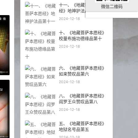
十一、《地藏菩萨本愿
微信二维码
经》地神护法品第十一
2024-12-18
十、《地藏菩萨本愿经》
校量布施功德缘品第十
2024-12-18
六、《地藏菩萨本愿经》
人缘 事业成愿 生意投资 泰国佛牌
如来赞叹品第六
2024-12-18
八、《地藏菩萨本愿经》
阎罗王众赞叹品第八
2024-12-18
五、《地藏菩萨本愿经》
地狱名号品第五
国佛牌 龙婆银庙大法会 清债龟 清除债务 追债还债 钱财源源不断回归 健康平安 寿命增长
2024-12-18