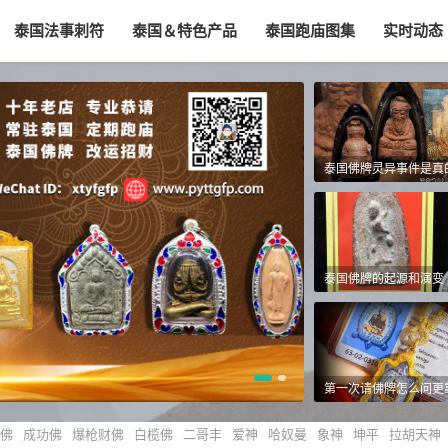
泰国法事刺符
泰国＆特色产品
泰国跑庙图集
实时动态
泰国佛牌的起源和演变
佛
成功佛
爆枪财佛
白榄佛
二哥丰
爱神
哈奴曼
象神
坤平
拉胡天神