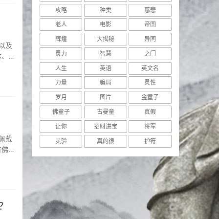
攻略
种类
慈悲
老人
电影
帝国
辉煌
大揭秘
异同
灵力
智慧
之门
达、药
的圣
人生
英语
英文名
力量
骗局
灵性
岁月
图片
金童子
佛童子
古曼童
真假
让你
招财进宝
将军
灵验
真的很
护符
有佛
负担
？