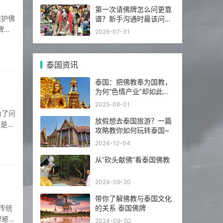
第一次请佛牌怎么问更靠
谱？新手沟通时最该问的
5 个问题
牌挂
2026-07-31
挂于胸
泰国资讯
泰国：把佛教奉为国教，
为何“色情产业”却如此繁
荣发达？
2025-08-01
放假想去泰国旅游？一篇
下是新
攻略教你如何玩转泰国~
2024-12-04
从“砍头献佛”看泰国佛教
2024-09-20
带你了解佛教与泰国文化
的关系 泰国佛牌
牌被视
2024-09-20