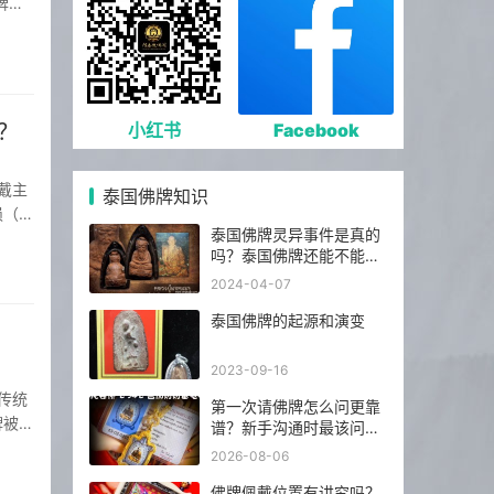
牌挂
挂于胸
？
小红书
Facebook
泰国佛牌知识
损（可
泰国佛牌灵异事件是真的
、经
吗？泰国佛牌还能不能
请？
2024-04-07
泰国佛牌的起源和演变
2023-09-16
第一次请佛牌怎么问更靠
牌被视
谱？新手沟通时最该问的
弱的佛
5 个问题
2026-08-06
佛牌佩戴位置有讲究吗？