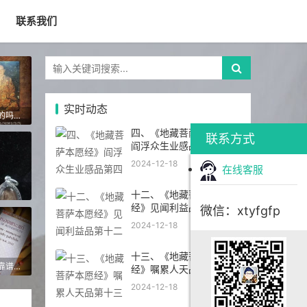
联系我们
实时动态
泰国佛牌灵异事件是真的吗？泰国佛牌还能不能请？
四、《地藏菩萨本愿经》
联系方式
阎浮众生业感品第四
2024-12-18
在线客服
十二、《地藏菩萨本愿
经》见闻利益品第十二
微信：xtyfgfp
2024-12-18
十三、《地藏菩萨本愿
第一次请佛牌怎么问更靠谱？新手沟通时最该问的 5 个问题
经》嘱累人天品第十三
2024-12-18