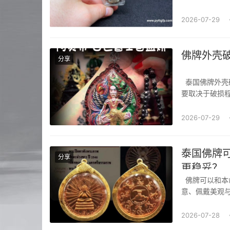
为不尊敬，且
牌）。若佛牌外
2026-07-29
佛牌外壳
分享
泰国佛牌外壳破了怎么办？泰国佛牌外壳破损（如掉地、开裂、进水）后，能否继续佩戴主
要取决于破损
仅外壳（如亚
好，未受实质性
2026-07-29
泰国佛牌
分享
更稳妥？
佛牌可以和本命佛一起戴吗佛牌、本命佛、玉牌、平安符可以一起佩戴，但为了兼顾文化寓
意、佩戴美观
与本命佛（如
对的冲突，只要
2026-07-28