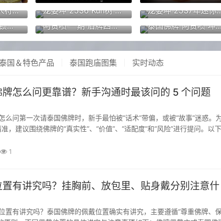
龙婆堪暖 专属个人符文达固 泰国佛牌 口才人缘 守护保护 避是非 小人 招财转运 事业工作 去霉运 智慧权利健康
龙婆坤 2536 Kun树 自身像 泰国佛牌 招财开运 助事业生意 避险保平安
龙婆坤 2537年迷你七龙佛 泰国佛牌 招财开运、
泰国佛牌 阿赞喷 锁心圣水桃心心锁 感情和合 姻缘贵人 人缘事业 魅力桃花
阿赞喷 一期 盾牌四面神 四面佛 泰国佛牌 招财转运 平安健康成愿
泰国佛牌 阿赞喷 坤平佛 成愿运势 平安 挡危险 辟邪 催生正偏财 人
泰国＆特色产品
泰国跑庙图集
实时动态
牌怎么问更靠谱？新手沟通时最该问的 5 个问题
准，建议围绕佛牌的“真实性”、“价值”、“适配度”和“风险”进行提问。以
问的5个核心问题：请牌沟通第一次请佛牌怎么问清来源与出处（验证真实
：“这尊牌出自哪座寺庙？是哪位师...
1
位置有讲究吗？挂胸前、放包里、贴身戴分别注意什