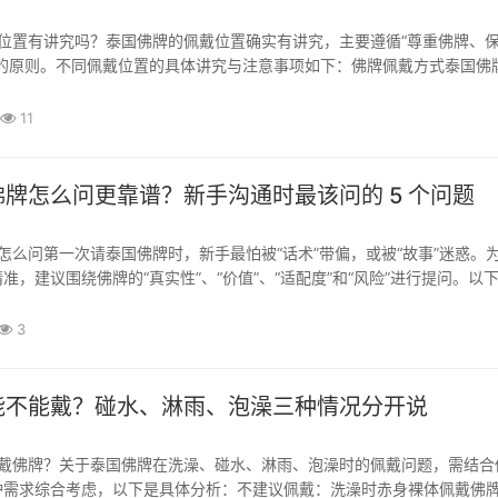
”的原则。不同佩戴位置的具体讲究与注意事项如下：佛牌佩戴方式泰国佛
佩戴方式）泰国佛牌佩戴高度：位置要求：将佛牌挂于颈后，佛牌自然悬
。这是最传统、最推荐的佩戴方式，寓意“佛...
11
牌怎么问更靠谱？新手沟通时最该问的 5 个问题
准，建议围绕佛牌的“真实性”、“价值”、“适配度”和“风险”进行提问。以
问的5个核心问题：请牌沟通第一次请佛牌怎么问清来源与出处（验证真实
：“这尊牌出自哪座寺庙？是哪位师...
3
能不能戴？碰水、淋雨、泡澡三种情况分开说
护需求综合考虑，以下是具体分析：不建议佩戴：洗澡时赤身裸体佩戴佛