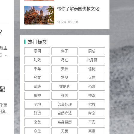
弱的佛
带你了解泰国佛教文化
2024-09-18
？
热门标签
泰国
蝎子
禁忌
戴）：
功效
尽在
护身符
等）完
千年
天神
信徒
经文
常见
寺庙
巅峰
守护者
药膏
配
形神
多面
神奇
圣地
怎么处理
佛教
正牌）
好运
自然疗法
时空
存在绝
之美
亲身经历
平安
众生
无畏
寓意