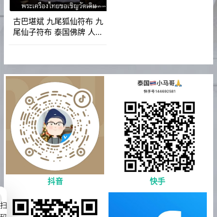
古巴堪斌 九尾狐仙符布 九
尾仙子符布 泰国佛牌 人缘
桃花 魅力财运 感情姻缘
抖音
快手
扫