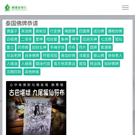
泰国佛牌恭请
佛童子
崇迪佛
南帕亚
行走佛
掩面佛
四面佛
成功佛
爆枪财佛
白榄佛
二哥丰
爱神
哈奴曼
象神
坤平
拉胡天神
七龙佛
狐仙
鲁士
药师佛
招财女神
手绳手饰
符布
符片
荫牌
索通佛
珍品老牌
自身佛牌
符管塔固
善加财佛
泽度金
座山佛
徐祝老人
人缘油
人缘膏
蜡烛代烧
鬼王他冥素运
戒指
转运珠
招财佛牌
五眼四耳
其他种类