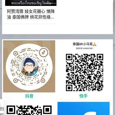
阿赞湾猜 妓女花摄心 情降
油 泰国佛牌 桃花异性缘同
性缘 人缘 人脉人际关系 财
运事业 锁心魅力
抖音
快手
扫