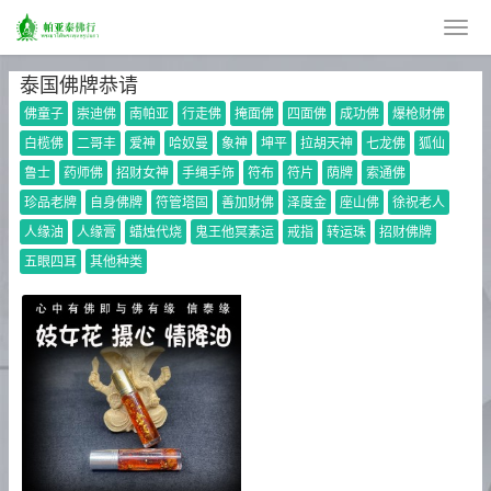
泰国佛牌恭请
佛童子
崇迪佛
南帕亚
行走佛
掩面佛
四面佛
成功佛
爆枪财佛
白榄佛
二哥丰
爱神
哈奴曼
象神
坤平
拉胡天神
七龙佛
狐仙
鲁士
药师佛
招财女神
手绳手饰
符布
符片
荫牌
索通佛
珍品老牌
自身佛牌
符管塔固
善加财佛
泽度金
座山佛
徐祝老人
人缘油
人缘膏
蜡烛代烧
鬼王他冥素运
戒指
转运珠
招财佛牌
五眼四耳
其他种类