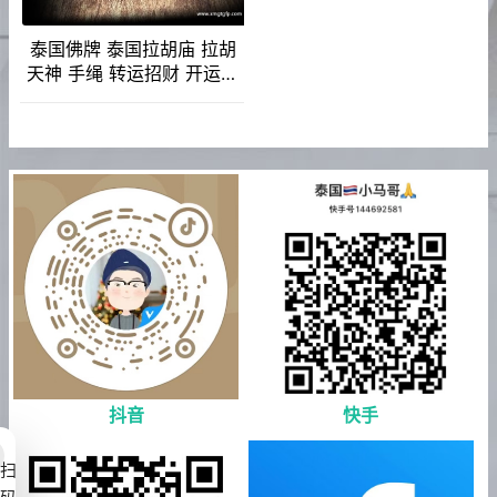
泰国佛牌 泰国拉胡庙 拉胡
天神 手绳 转运招财 开运起
运 避是非小人 助事业 化太
岁去霉运
抖音
快手
扫