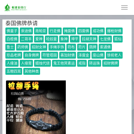
泰国佛牌恭请
佛童子
崇迪佛
南帕亚
行走佛
掩面佛
四面佛
成功佛
爆枪财佛
白榄佛
二哥丰
爱神
哈奴曼
象神
坤平
拉胡天神
七龙佛
狐仙
鲁士
药师佛
招财女神
手绳手饰
符布
符片
荫牌
索通佛
珍品老牌
自身佛牌
符管塔固
善加财佛
泽度金
座山佛
徐祝老人
人缘油
人缘膏
蜡烛代烧
鬼王他冥素运
戒指
转运珠
招财佛牌
五眼四耳
其他种类