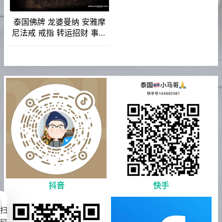
泰国佛牌 龙婆曼纳 安雅摩
尼法戒 戒指 转运招财 事业
生意 人缘口才 桃花姻缘
抖音
快手
扫