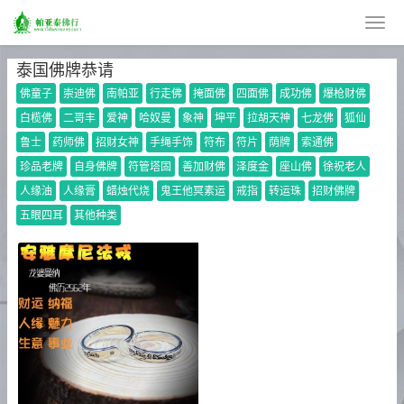
泰国佛牌恭请
佛童子
崇迪佛
南帕亚
行走佛
掩面佛
四面佛
成功佛
爆枪财佛
白榄佛
二哥丰
爱神
哈奴曼
象神
坤平
拉胡天神
七龙佛
狐仙
鲁士
药师佛
招财女神
手绳手饰
符布
符片
荫牌
索通佛
珍品老牌
自身佛牌
符管塔固
善加财佛
泽度金
座山佛
徐祝老人
人缘油
人缘膏
蜡烛代烧
鬼王他冥素运
戒指
转运珠
招财佛牌
五眼四耳
其他种类