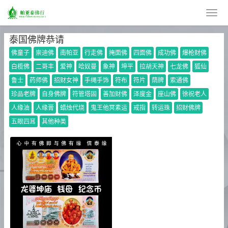
泰国佛牌恭请
佛童子
崇迪佛
南帕亚
行走佛
掩面佛
四面佛
成功佛
爆枪财佛
白榄佛
二哥丰
爱神
哈奴曼
象神
坤平
拉胡天神
七龙佛
狐仙
鲁士
药师佛
招财女神
手绳手饰
符布
符片
荫牌
索通佛
珍品老牌
自身佛牌
符管塔固
善加财佛
泽度金
座山佛
徐祝老人
人缘油
人缘膏
蜡烛代烧
鬼王他冥素运
戒指
转运珠
招财佛牌
五眼四耳
其他种类