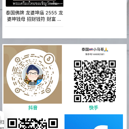
泰国佛牌 龙婆坤庙 2555 龙
婆坤钱母 招财钱符 财富 事
业
抖音
快手
扫