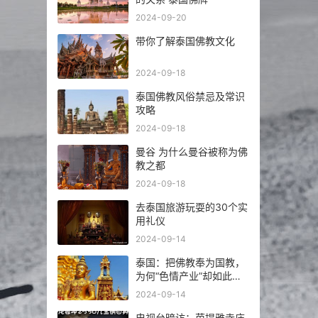
2024-09-20
带你了解泰国佛教文化
2024-09-18
泰国佛教风俗禁忌及常识
攻略
2024-09-18
曼谷 为什么曼谷被称为佛
教之都
2024-09-18
去泰国旅游玩耍的30个实
用礼仪
2024-09-14
泰国：把佛教奉为国教，
为何“色情产业”却如此繁
荣发达？
2024-09-14
电视台暗访：芭提雅寺庙