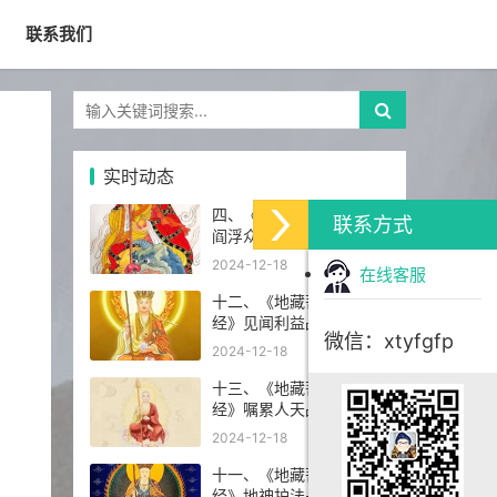
联系我们
实时动态
四、《地藏菩萨本愿经》
联系方式
阎浮众生业感品第四
2024-12-18
在线客服
十二、《地藏菩萨本愿
经》见闻利益品第十二
微信：xtyfgfp
2024-12-18
十三、《地藏菩萨本愿
经》嘱累人天品第十三
2024-12-18
十一、《地藏菩萨本愿
经》地神护法品第十一