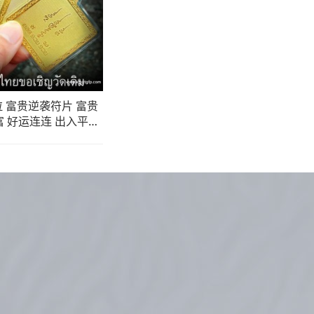
 富贵逆袭符片 富贵
富 好运连连 出入平安
事事成功