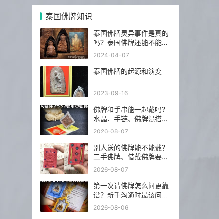
泰国佛牌知识
泰国佛牌灵异事件是真的
吗？泰国佛牌还能不能
请？
2024-04-07
泰国佛牌的起源和演变
2023-09-16
佛牌和手串能一起戴吗？
水晶、手链、佛牌混搭前
先看这几点
2026-08-07
别人送的佛牌能不能戴？
二手佛牌、借戴佛牌要注
意什么
2026-08-07
第一次请佛牌怎么问更靠
谱？新手沟通时最该问的
5 个问题
2026-08-06