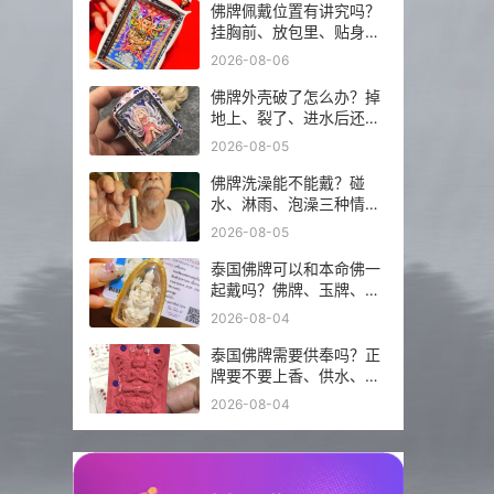
佛牌佩戴位置有讲究吗？
挂胸前、放包里、贴身戴
分别注意什么？
2026-08-06
佛牌外壳破了怎么办？掉
地上、裂了、进水后还能
不能继续戴？
2026-08-05
佛牌洗澡能不能戴？碰
水、淋雨、泡澡三种情况
分开说
2026-08-05
泰国佛牌可以和本命佛一
起戴吗？佛牌、玉牌、平
安符怎么搭更稳？
2026-08-04
泰国佛牌需要供奉吗？正
牌要不要上香、供水、摆
佛台一次讲明白
2026-08-04