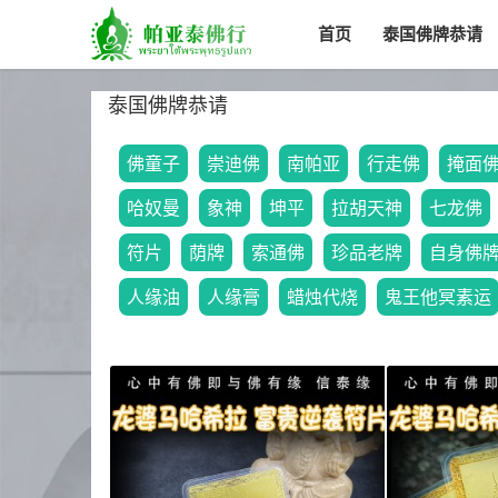
首页
泰国佛牌恭请
泰国佛牌恭请
佛童子
崇迪佛
南帕亚
行走佛
掩面
哈奴曼
象神
坤平
拉胡天神
七龙佛
符片
荫牌
索通佛
珍品老牌
自身佛
人缘油
人缘膏
蜡烛代烧
鬼王他冥素运