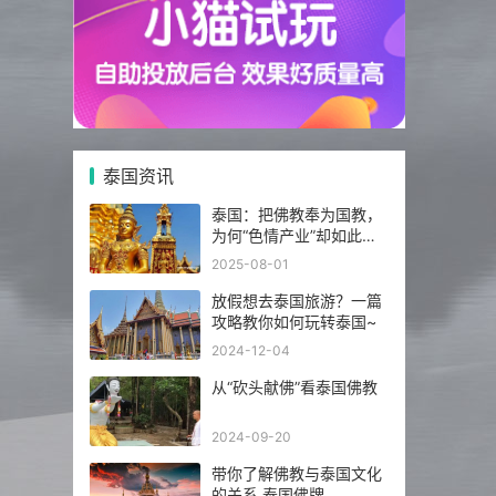
泰国资讯
泰国：把佛教奉为国教，
为何“色情产业”却如此繁
荣发达？
2025-08-01
放假想去泰国旅游？一篇
攻略教你如何玩转泰国~
2024-12-04
从“砍头献佛”看泰国佛教
2024-09-20
带你了解佛教与泰国文化
的关系 泰国佛牌