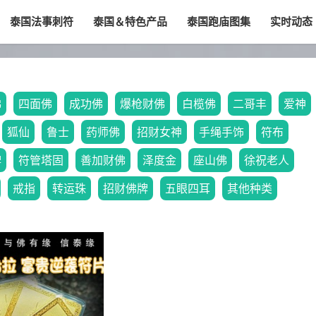
泰国法事刺符
泰国＆特色产品
泰国跑庙图集
实时动态
佛
四面佛
成功佛
爆枪财佛
白榄佛
二哥丰
爱神
狐仙
鲁士
药师佛
招财女神
手绳手饰
符布
牌
符管塔固
善加财佛
泽度金
座山佛
徐祝老人
戒指
转运珠
招财佛牌
五眼四耳
其他种类