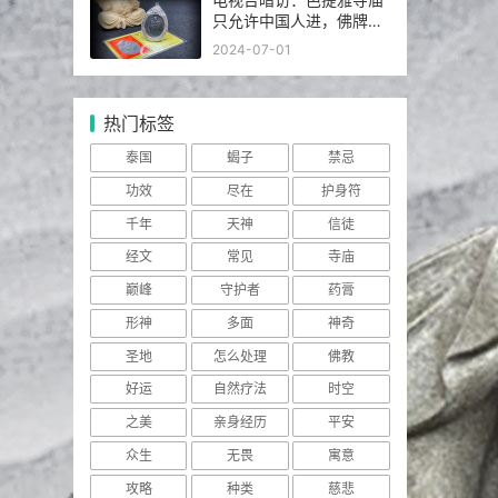
只允许中国人进，佛牌高
于常价100多倍！
2024-07-01
热门标签
泰国
蝎子
禁忌
功效
尽在
护身符
千年
天神
信徒
经文
常见
寺庙
巅峰
守护者
药膏
形神
多面
神奇
圣地
怎么处理
佛教
好运
自然疗法
时空
之美
亲身经历
平安
众生
无畏
寓意
攻略
种类
慈悲