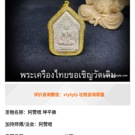
详价咨询微信：xtyfgfp 功效咨询客服
圣物名称：阿赞喷 坤平佛
加持师傅/法会：阿赞喷