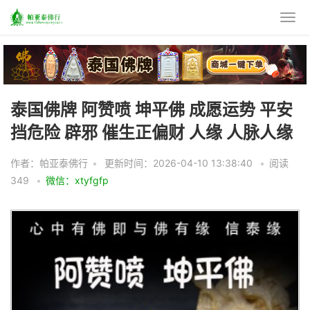
泰国佛牌 阿赞喷 坤平佛 成愿运势 平安
挡危险 辟邪 催生正偏财 人缘 人脉人缘
作者：
帕亚泰佛行
•
更新时间：2026-04-10 13:38:40
•
阅读
349
•
微信：xtyfgfp