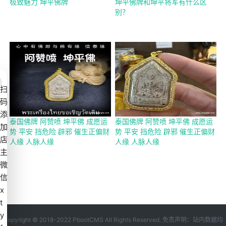
极致魅力 坤平佛牌
坤平佛牌和坤平将军有什么区
别？
扫
码
添
泰国佛牌 阿赞喷 坤平佛 成愿运
泰国佛牌 阿赞喷 坤平佛 成愿运
加
势 平安 挡危险 辟邪 催生正偏财
势 平安 挡危险 辟邪 催生正偏财
店
人缘 人脉人缘
人缘 人脉人缘
主
微
信
x
t
y
Copyright © 2018-2022 PbootCMS All Rights Reserved. 免责声明：站内数据均