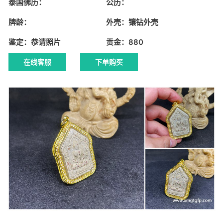
泰国佛历：
公历：
牌龄：
外壳：镶钻外壳
鉴定：恭请照片
贡金：880
在线客服
下单购买