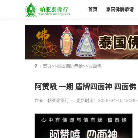
首页
泰国佛牌恭请
首页
>>
泰国佛牌恭请
>>
四面佛
阿赞喷 一期 盾牌四面神 四面佛
作者：
帕亚泰佛行
•
更新时间：2026-04-10 13:38: