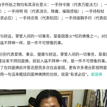
每手所执之物均有其深长意义：一手持令旗（代表万能法力）；
）；一手持明 轮（代表消灾、降魔、摧毁烦恼）；一手持权杖
求必应）；一手持念珠（代表轮回）；一手持接胸手印（代表庇
与财运，掌管人间的一切事务，是泰国香火*旺的佛像之一。对
庙不拜神一样，是一件不可想像的事。
，分别代表爱情、事业、健康与财运，掌管人间的一切事务，是泰
曼谷来不拜四面佛，就如入庙不拜神一样，是一件不可想象的事
了在四面佛前许誓还愿而多次往返泰国，更有许多港台影视明星
用一句话来概括四面神佛牌的功效，就是“有求必应”。
泰国佛