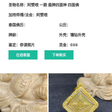
圣物名称：阿赞喷 一期 盾牌四面神 四面佛
加持师傅/法会：阿赞喷
泰国佛历：
公历：
牌龄：
外壳：镶钻外壳
鉴定：恭请照片
贡金：698
在线客服
下单购买