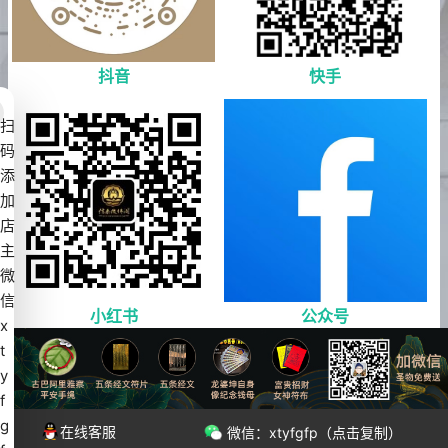
抖音
快手
扫
码
添
加
店
主
微
信
小红书
公众号
x
t
y
Copyright © 2018-2022 PbootCMS All Rights Reserved. 免责声明：站内数据
f
均来自网络，如有相关资料侵权，请联系站长删 网站备案号：
赣ICP备
g
2022006539号-3
京公网安备 11011202003811号
在线客服
微信：xtyfgfp（点击复制）