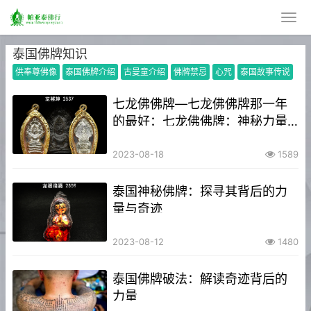
泰国佛牌知识
供奉尊佛像
泰国佛牌介绍
古曼童介绍
佛牌禁忌
心咒
泰国故事传说
七龙佛佛牌—七龙佛佛牌那一年
的最好：七龙佛佛牌：神秘力量
引领信仰奇迹
2023-08-18
1589
泰国神秘佛牌：探寻其背后的力
量与奇迹
2023-08-12
1480
泰国佛牌破法：解读奇迹背后的
力量