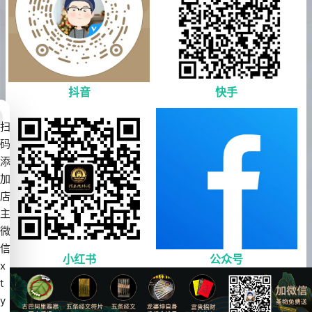
抖音
快手
扫
码
添
加
店
主
微
信
小红书
公众号
x
t
y
Copyright © 2018-2022 PbootCMS All Rights Reserved. 免责声明：站内数据