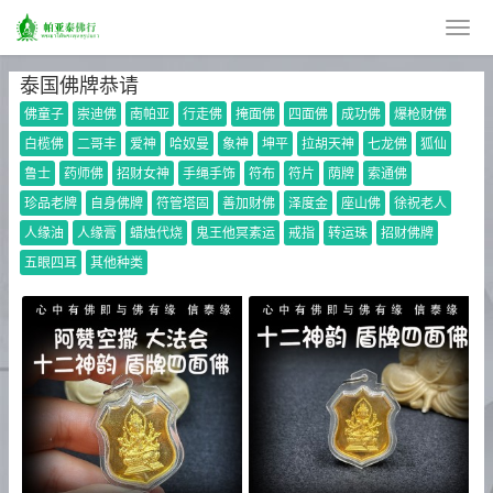
泰国佛牌恭请
佛童子
崇迪佛
南帕亚
行走佛
掩面佛
四面佛
成功佛
爆枪财佛
白榄佛
二哥丰
爱神
哈奴曼
象神
坤平
拉胡天神
七龙佛
狐仙
鲁士
药师佛
招财女神
手绳手饰
符布
符片
荫牌
索通佛
珍品老牌
自身佛牌
符管塔固
善加财佛
泽度金
座山佛
徐祝老人
人缘油
人缘膏
蜡烛代烧
鬼王他冥素运
戒指
转运珠
招财佛牌
五眼四耳
其他种类