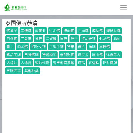
泰国佛牌恭请
佛童子
崇迪佛
南帕亚
行走佛
掩面佛
四面佛
成功佛
爆枪财佛
白榄佛
二哥丰
爱神
哈奴曼
象神
坤平
拉胡天神
七龙佛
狐仙
鲁士
药师佛
招财女神
手绳手饰
符布
符片
荫牌
索通佛
珍品老牌
自身佛牌
符管塔固
善加财佛
泽度金
座山佛
徐祝老人
人缘油
人缘膏
蜡烛代烧
鬼王他冥素运
戒指
转运珠
招财佛牌
五眼四耳
其他种类