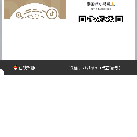
抖音
快手
在线客服
微信：xtyfgfp（点击复制）
扫
码
添
加
店
主
微
信