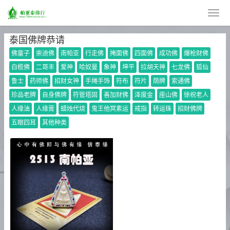
泰国佛牌恭请
佛童子
崇迪佛
南帕亚
行走佛
掩面佛
四面佛
成功佛
爆枪财佛
白榄佛
二哥丰
爱神
哈奴曼
象神
坤平
拉胡天神
七龙佛
狐仙
鲁士
药师佛
招财女神
手绳手饰
符布
符片
荫牌
索通佛
珍品老牌
自身佛牌
符管塔固
善加财佛
泽度金
座山佛
徐祝老人
人缘油
人缘膏
蜡烛代烧
鬼王他冥素运
戒指
转运珠
招财佛牌
五眼四耳
其他种类