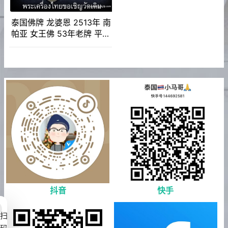
泰国佛牌 龙婆恩 2513年 南
帕亚 女王佛 53年老牌 平安
事业 人缘财运 纯银外壳 带
鉴定卡
抖音
快手
扫