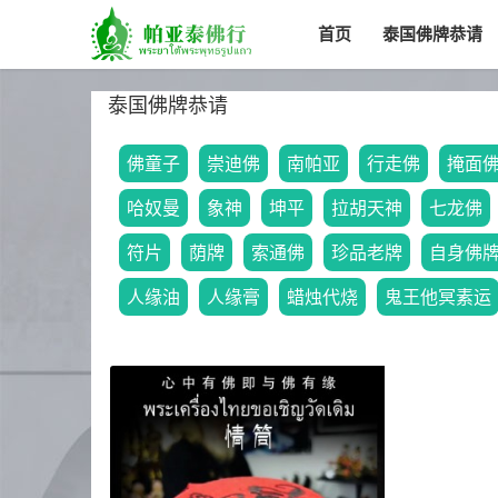
首页
泰国佛牌恭请
泰国佛牌恭请
佛童子
崇迪佛
南帕亚
行走佛
掩面
哈奴曼
象神
坤平
拉胡天神
七龙佛
符片
荫牌
索通佛
珍品老牌
自身佛
人缘油
人缘膏
蜡烛代烧
鬼王他冥素运