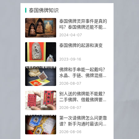
泰国佛牌知识
泰国佛牌灵异事件是真的
吗？泰国佛牌还能不能
请？
2024-04-07
泰国佛牌的起源和演变
2023-09-16
佛牌和手串能一起戴吗？
水晶、手链、佛牌混搭前
先看这几点
2026-08-07
别人送的佛牌能不能戴？
二手佛牌、借戴佛牌要注
意什么
2026-08-07
第一次请佛牌怎么问更靠
谱？新手沟通时最该问的
5 个问题
2026-08-06