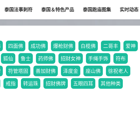
泰国法事刺符
泰国＆特色产品
泰国跑庙图集
实时动态
佛
四面佛
成功佛
爆枪财佛
白榄佛
二哥丰
爱神
狐仙
鲁士
药师佛
招财女神
手绳手饰
符布
牌
符管塔固
善加财佛
泽度金
座山佛
徐祝老人
戒指
转运珠
招财佛牌
五眼四耳
其他种类