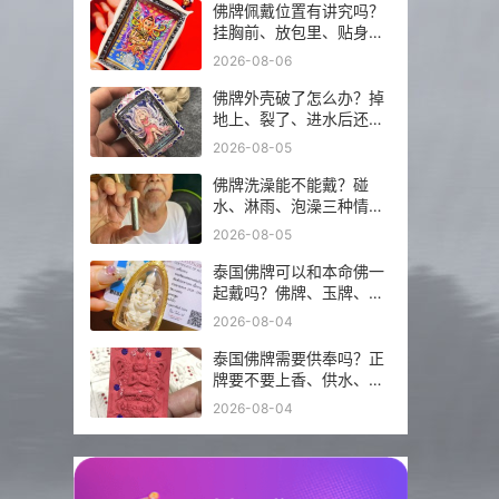
佛牌佩戴位置有讲究吗？
挂胸前、放包里、贴身戴
分别注意什么？
2026-08-06
佛牌外壳破了怎么办？掉
地上、裂了、进水后还能
不能继续戴？
2026-08-05
佛牌洗澡能不能戴？碰
水、淋雨、泡澡三种情况
分开说
2026-08-05
泰国佛牌可以和本命佛一
起戴吗？佛牌、玉牌、平
安符怎么搭更稳？
2026-08-04
泰国佛牌需要供奉吗？正
牌要不要上香、供水、摆
佛台一次讲明白
2026-08-04