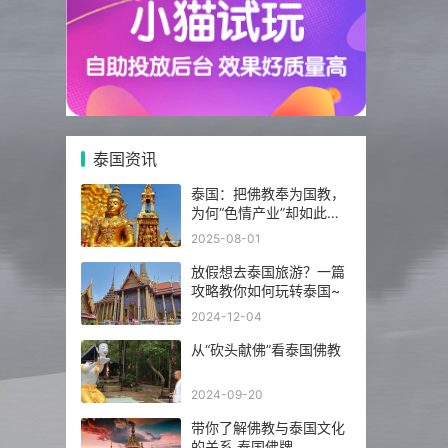
泰国资讯
泰国：把佛教奉为国教，
为何“色情产业”却如此繁
荣发达？
2025-08-01
放假想去泰国旅游？一篇
攻略教你如何玩转泰国~
2024-12-04
从“砍头献佛”看泰国佛教
2024-09-20
带你了解佛教与泰国文化
的关系 泰国佛牌