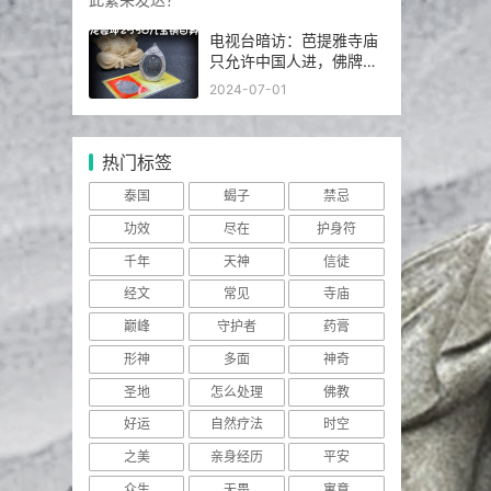
电视台暗访：芭提雅寺庙
只允许中国人进，佛牌高
于常价100多倍！
2024-07-01
热门标签
泰国
蝎子
禁忌
功效
尽在
护身符
千年
天神
信徒
经文
常见
寺庙
巅峰
守护者
药膏
形神
多面
神奇
圣地
怎么处理
佛教
好运
自然疗法
时空
之美
亲身经历
平安
众生
无畏
寓意