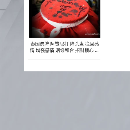
泰国佛牌 阿赞屈打 降头蛊 挽回感
情 增强感情 姻缘和合 招财锁心 增
加魅力 感情专一