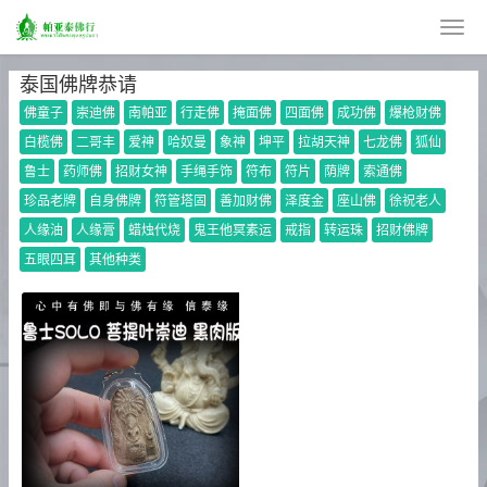
泰国佛牌恭请
佛童子
崇迪佛
南帕亚
行走佛
掩面佛
四面佛
成功佛
爆枪财佛
白榄佛
二哥丰
爱神
哈奴曼
象神
坤平
拉胡天神
七龙佛
狐仙
鲁士
药师佛
招财女神
手绳手饰
符布
符片
荫牌
索通佛
珍品老牌
自身佛牌
符管塔固
善加财佛
泽度金
座山佛
徐祝老人
人缘油
人缘膏
蜡烛代烧
鬼王他冥素运
戒指
转运珠
招财佛牌
五眼四耳
其他种类