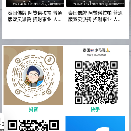
泰国佛牌 阿赞诺拉帕 普通
泰国佛牌 阿赞诺拉帕 普通
版双灵派烫 招财事业 人缘
版双灵派烫 招财事业 人缘
人脉 耳报预感 桃花姻缘
人脉 耳报预感 桃花姻缘
抖音
快手
扫