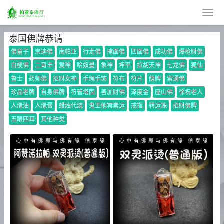
泰国佛牌恭请
佛童子
崇迪佛
南帕亚
行走佛
掩面佛
四面佛
成功佛
爆枪财佛
白榄佛
二哥丰
爱神
哈奴曼
象神
坤平
拉胡天神
七龙佛
狐仙
鲁士
药师佛
招财女神
手绳手饰
符布
符片
荫牌
索通佛
珍品老牌
自身佛牌
符管塔固
善加财佛
泽度金
座山佛
徐祝老人
人缘油
人缘膏
蜡烛代烧
鬼王他冥素运
戒指
转运珠
招财佛牌
五眼四耳
其他种类