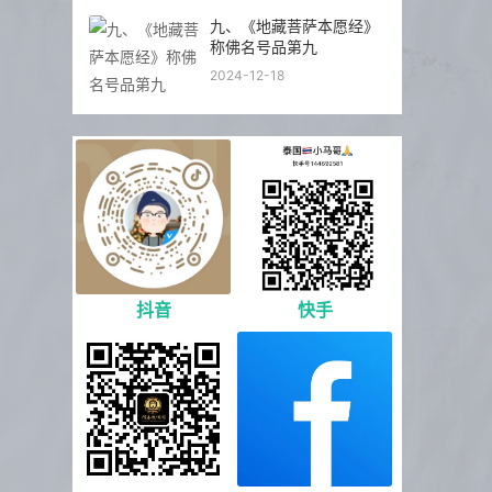
九、《地藏菩萨本愿经》
称佛名号品第九
2024-12-18
抖音
快手