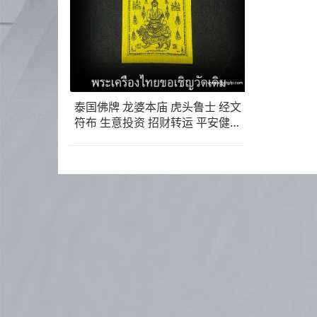
泰国佛牌 龙婆本庙 虎头鲁士 经文
符布 生意投资 招财转运 平安健康
避险挡灾 智慧事业 经文符布