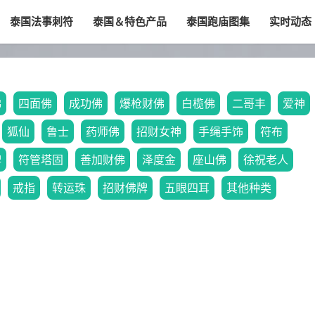
泰国法事刺符
泰国＆特色产品
泰国跑庙图集
实时动态
佛
四面佛
成功佛
爆枪财佛
白榄佛
二哥丰
爱神
狐仙
鲁士
药师佛
招财女神
手绳手饰
符布
牌
符管塔固
善加财佛
泽度金
座山佛
徐祝老人
戒指
转运珠
招财佛牌
五眼四耳
其他种类