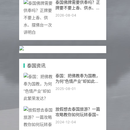
泰国佛牌需要供奉吗？正
牌要不要上香、供水、摆
佛台一次讲明白
2026-08-04
泰国资讯
泰国：把佛教奉为国教，
为何“色情产业”却如此繁
荣发达？
2025-08-01
放假想去泰国旅游？一篇
攻略教你如何玩转泰国~
2024-12-04