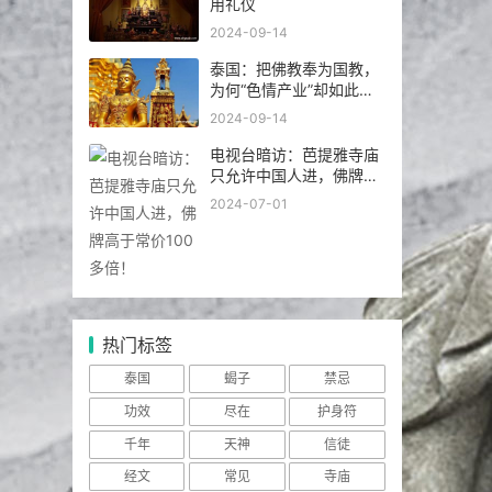
用礼仪
2024-09-14
泰国：把佛教奉为国教，
为何“色情产业”却如此繁
荣发达？
2024-09-14
电视台暗访：芭提雅寺庙
只允许中国人进，佛牌高
于常价100多倍！
2024-07-01
热门标签
泰国
蝎子
禁忌
功效
尽在
护身符
千年
天神
信徒
经文
常见
寺庙