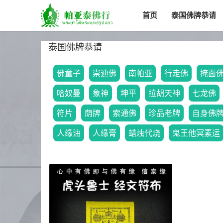
首页
泰国佛牌恭请
泰国佛牌恭请
佛童子
崇迪佛
南帕亚
行走佛
掩面
哈奴曼
象神
坤平
拉胡天神
七龙佛
符片
荫牌
索通佛
珍品老牌
自身佛
人缘油
人缘膏
蜡烛代烧
鬼王他冥素运