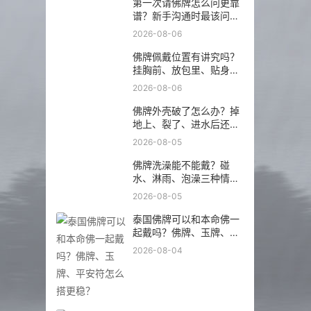
第一次请佛牌怎么问更靠
谱？新手沟通时最该问的
5 个问题
2026-08-06
佛牌佩戴位置有讲究吗？
挂胸前、放包里、贴身戴
分别注意什么？
2026-08-06
佛牌外壳破了怎么办？掉
地上、裂了、进水后还能
不能继续戴？
2026-08-05
佛牌洗澡能不能戴？碰
水、淋雨、泡澡三种情况
分开说
2026-08-05
泰国佛牌可以和本命佛一
起戴吗？佛牌、玉牌、平
安符怎么搭更稳？
2026-08-04