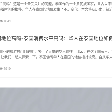
随着时间的推移，华人在泰国的地位发生了不少变化。本文将从历史、经
来探讨华人在泰国的地位现状。让我们回顾一下历史。早在13世纪，中国
进行贸易活动，他们在泰国建立了自己的社区，并...
1042
国地位高吗-泰国消费水平高吗：华人在泰国地位如
？让我们一起来探索一下。泰国佛牌华人在泰国的地位相对较高。自从华
们对泰国的经济和社会发展做出了巨大贡献。许多华人家族经营着各种企
市，从餐馆到酒店，无所不有。这些企业不仅提...
1919