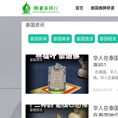
首页
泰国佛牌恭请
泰国资讯
泰国新闻
泰国美食
泰国旅游
泰国相关
华人在泰
泰国资讯
高吗？
在泰国，华人是一个庞大而重要的社群，他们对于泰国的经济和社会发展起着不可忽视的作
用。华人在泰
论。本文将从
国佛牌经济贡献
2024-03-17
华人在泰
泰国资讯
在泰国地