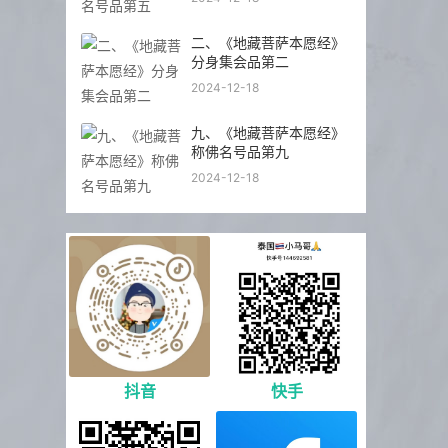
二、《地藏菩萨本愿经》
分身集会品第二
2024-12-18
九、《地藏菩萨本愿经》
称佛名号品第九
2024-12-18
抖音
快手