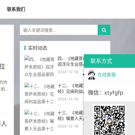
联系我们
实时动态
四、《地藏菩萨本愿经》
联系方式
阎浮众生业感品第四
位
2024-12-18
在线客服
十二、《地藏菩萨本愿
注和讨
经》见闻利益品第十二
微信：xtyfgfp
位。泰
2024-12-18
十三、《地藏菩萨本愿
经》嘱累人天品第十三
华人
2024-12-18