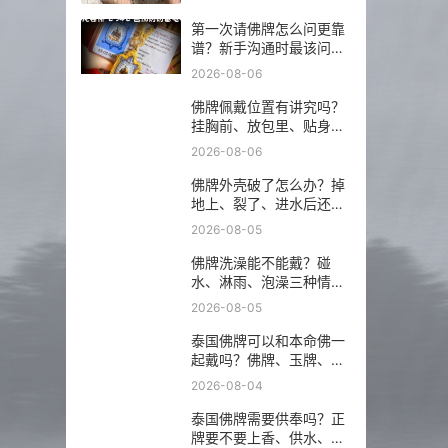
第一次请佛牌怎么问更靠
谱？新手沟通时最该问的
5 个问题
2026-08-06
佛牌佩戴位置有讲究吗？
挂胸前、放包里、贴身戴
分别注意什么？
2026-08-06
佛牌外壳破了怎么办？掉
地上、裂了、进水后还能
不能继续戴？
2026-08-05
佛牌洗澡能不能戴？碰
水、淋雨、泡澡三种情况
分开说
2026-08-05
泰国佛牌可以和本命佛一
起戴吗？佛牌、玉牌、平
安符怎么搭更稳？
2026-08-04
泰国佛牌需要供奉吗？正
牌要不要上香、供水、摆