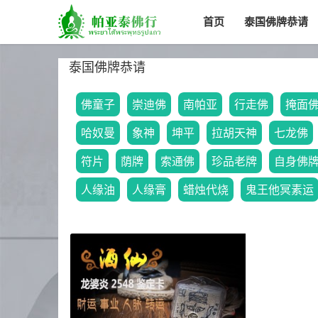
首页
泰国佛牌恭请
泰国佛牌恭请
佛童子
崇迪佛
南帕亚
行走佛
掩面
哈奴曼
象神
坤平
拉胡天神
七龙佛
符片
荫牌
索通佛
珍品老牌
自身佛
人缘油
人缘膏
蜡烛代烧
鬼王他冥素运