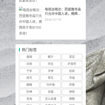
泰国：把佛教奉为国教，
为何“色情产业”却如此繁
荣发达？
2024-09-14
电视台暗访：芭提雅寺庙
只允许中国人进，佛牌高
于常价100多倍！
2024-07-01
热门标签
泰国
蝎子
禁忌
功效
尽在
护身符
千年
天神
信徒
经文
常见
寺庙