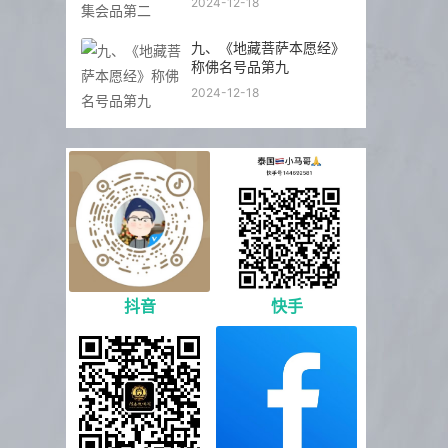
2024-12-18
九、《地藏菩萨本愿经》
称佛名号品第九
2024-12-18
抖音
快手