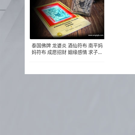
泰国佛牌 龙婆炎 酒仙符布 南平妈
妈符布 成愿招财 姻缘感情 求子纳
福 事业生意