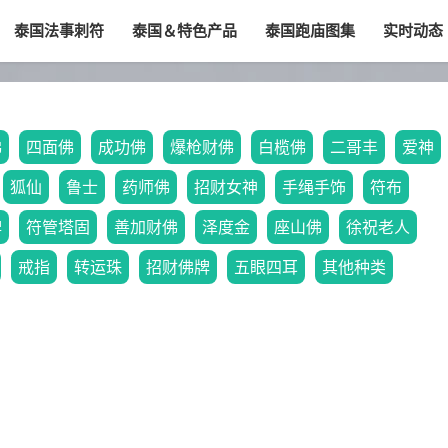
泰国法事刺符
泰国＆特色产品
泰国跑庙图集
实时动态
佛
四面佛
成功佛
爆枪财佛
白榄佛
二哥丰
爱神
狐仙
鲁士
药师佛
招财女神
手绳手饰
符布
牌
符管塔固
善加财佛
泽度金
座山佛
徐祝老人
戒指
转运珠
招财佛牌
五眼四耳
其他种类