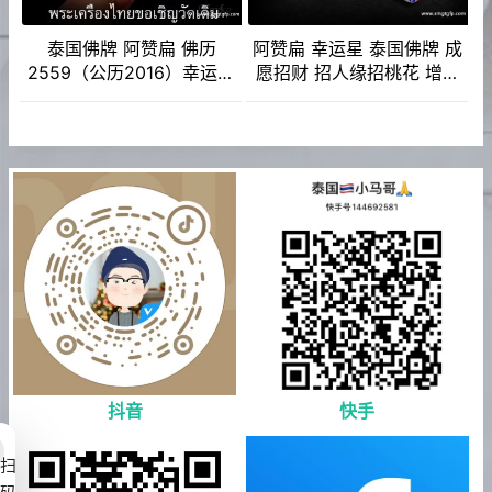
泰国佛牌 阿赞扁 佛历
阿赞扁 幸运星 泰国佛牌 成
2559（公历2016）幸运星
愿招财 招人缘招桃花 增强
成愿招财 招人缘招桃花 增
魅力 转运 生意
强魅力 转运 生意
抖音
快手
扫