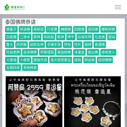
泰国佛牌恭请
佛童子
崇迪佛
南帕亚
行走佛
掩面佛
四面佛
成功佛
爆枪财佛
白榄佛
二哥丰
爱神
哈奴曼
象神
坤平
拉胡天神
七龙佛
狐仙
鲁士
药师佛
招财女神
手绳手饰
符布
符片
荫牌
索通佛
珍品老牌
自身佛牌
符管塔固
善加财佛
泽度金
座山佛
徐祝老人
人缘油
人缘膏
蜡烛代烧
鬼王他冥素运
戒指
转运珠
招财佛牌
五眼四耳
其他种类