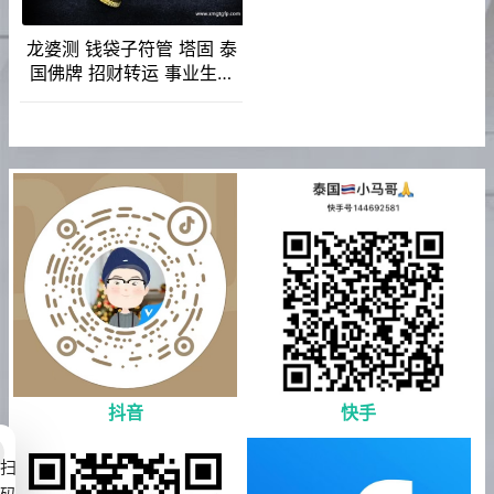
龙婆测 钱袋子符管 塔固 泰
国佛牌 招财转运 事业生意
人缘桃花 感情和合 贵人缘
异性缘
抖音
快手
扫