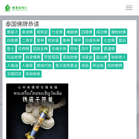
泰国佛牌恭请
佛童子
崇迪佛
南帕亚
行走佛
掩面佛
四面佛
成功佛
爆枪财佛
白榄佛
二哥丰
爱神
哈奴曼
象神
坤平
拉胡天神
七龙佛
狐仙
鲁士
药师佛
招财女神
手绳手饰
符布
符片
荫牌
索通佛
珍品老牌
自身佛牌
符管塔固
善加财佛
泽度金
座山佛
徐祝老人
人缘油
人缘膏
蜡烛代烧
鬼王他冥素运
戒指
转运珠
招财佛牌
五眼四耳
其他种类