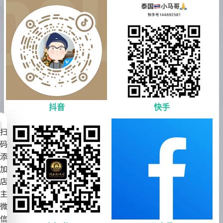
抖音
快手
扫
码
添
加
店
主
微
信