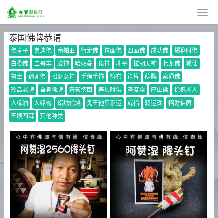
泰国佛牌恭请
佛童子
崇迪佛
南帕亚
行走佛
掩面佛
四面佛
成功佛
爆枪财佛
白榄佛
二哥丰
爱神
哈奴曼
象神
坤平
拉胡天神
七龙佛
狐仙
鲁士
药师佛
招财女神
手绳手饰
符布
符片
荫牌
索通佛
珍品老牌
自身佛牌
符管塔固
善加财佛
泽度金
座山佛
徐祝老人
人缘油
人缘膏
蜡烛代烧
鬼王他冥素运
戒指
转运珠
招财佛牌
五眼四耳
其他种类