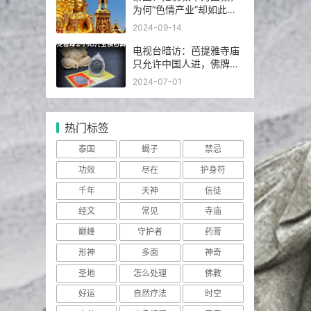
为何“色情产业”却如此繁
荣发达？
2024-09-14
电视台暗访：芭提雅寺庙
只允许中国人进，佛牌高
于常价100多倍！
2024-07-01
热门标签
泰国
蝎子
禁忌
功效
尽在
护身符
千年
天神
信徒
经文
常见
寺庙
巅峰
守护者
药膏
形神
多面
神奇
圣地
怎么处理
佛教
好运
自然疗法
时空