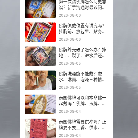
第一次请佛牌怎么问更靠
谱？新手沟通时最该问的
5 个问题
2026-08-06
佛牌佩戴位置有讲究吗？
挂胸前、放包里、贴身戴
分别注意什么？
2026-08-06
佛牌外壳破了怎么办？掉
地上、裂了、进水后还能
不能继续戴？
2026-08-05
佛牌洗澡能不能戴？碰
水、淋雨、泡澡三种情况
分开说
2026-08-05
泰国佛牌可以和本命佛一
起戴吗？佛牌、玉牌、平
安符怎么搭更稳？
2026-08-04
泰国佛牌需要供奉吗？正
牌要不要上香、供水、摆
佛台一次讲明白
2026-08-04