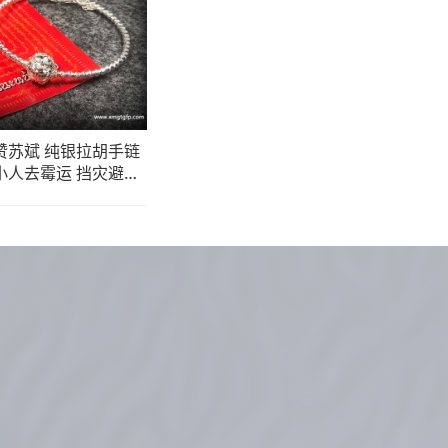
赞苏斌 纯银拉胡手链
小人去霉运 挡灾避险
 防小人 权威自信