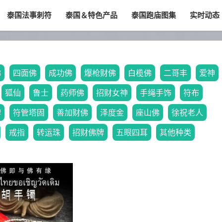
泰国法事刺符
泰国＆特色产品
泰国跑庙图集
实时动态
佛
四面佛
成功佛
爆枪财佛
白榄佛
二哥丰
爱神
狐仙
鲁士
药师佛
招财女神
手绳手饰
符布
牌
符管塔固
善加财佛
泽度金
座山佛
徐祝老人
戒指
转运珠
招财佛牌
五眼四耳
其他种类