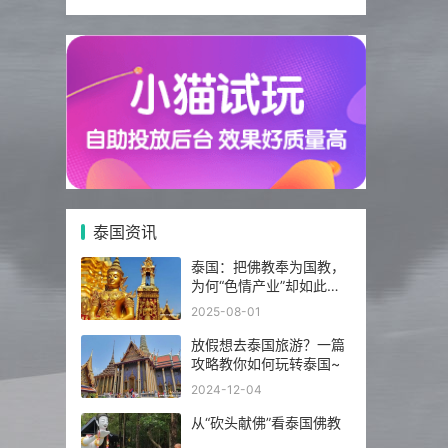
泰国资讯
泰国：把佛教奉为国教，
为何“色情产业”却如此繁
荣发达？
2025-08-01
放假想去泰国旅游？一篇
攻略教你如何玩转泰国~
2024-12-04
从“砍头献佛”看泰国佛教