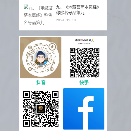
九、《地藏菩萨本愿经》
称佛名号品第九
2024-12-18
抖音
快手