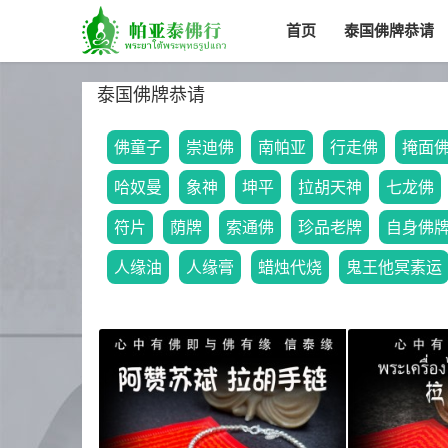
首页
泰国佛牌恭请
泰国佛牌恭请
佛童子
崇迪佛
南帕亚
行走佛
掩面
哈奴曼
象神
坤平
拉胡天神
七龙佛
符片
荫牌
索通佛
珍品老牌
自身佛
人缘油
人缘膏
蜡烛代烧
鬼王他冥素运