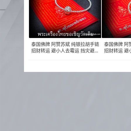
泰国佛牌 阿赞苏斌 纯银拉胡手链
泰国佛牌 阿
招财转运 避小人去霉运 挡灾避险
招财转运 避
生意事业 防小人 权威自信
生意事业