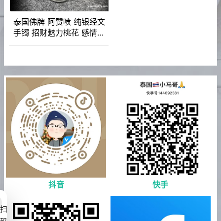
泰国佛牌 阿赞喷 纯银经文
手镯 招财魅力桃花 感情和
合 人缘事业 运势生意
抖音
快手
扫