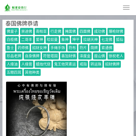
泰国佛牌恭请
佛童子
崇迪佛
南帕亚
行走佛
掩面佛
四面佛
成功佛
爆枪财佛
白榄佛
二哥丰
爱神
哈奴曼
象神
坤平
拉胡天神
七龙佛
狐仙
鲁士
药师佛
招财女神
手绳手饰
符布
符片
荫牌
索通佛
珍品老牌
自身佛牌
符管塔固
善加财佛
泽度金
座山佛
徐祝老人
人缘油
人缘膏
蜡烛代烧
鬼王他冥素运
戒指
转运珠
招财佛牌
五眼四耳
其他种类