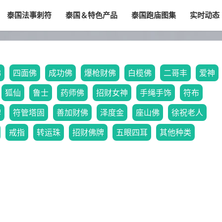
泰国法事刺符
泰国＆特色产品
泰国跑庙图集
实时动态
佛
四面佛
成功佛
爆枪财佛
白榄佛
二哥丰
爱神
狐仙
鲁士
药师佛
招财女神
手绳手饰
符布
牌
符管塔固
善加财佛
泽度金
座山佛
徐祝老人
戒指
转运珠
招财佛牌
五眼四耳
其他种类