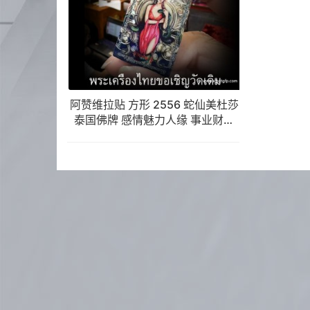
阿赞维拉贴 方形 2556 蛇仙美杜莎
泰国佛牌 感情魅力人缘 事业财运
平安