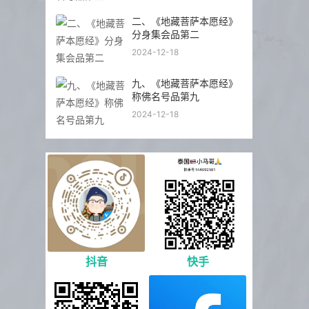
二、《地藏菩萨本愿经》
分身集会品第二
2024-12-18
九、《地藏菩萨本愿经》
称佛名号品第九
2024-12-18
抖音
快手