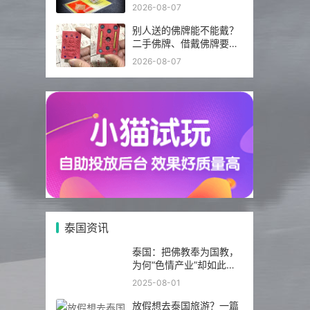
先看这几点
2026-08-07
别人送的佛牌能不能戴？
二手佛牌、借戴佛牌要注
意什么
2026-08-07
泰国资讯
泰国：把佛教奉为国教，
为何“色情产业”却如此繁
荣发达？
2025-08-01
放假想去泰国旅游？一篇