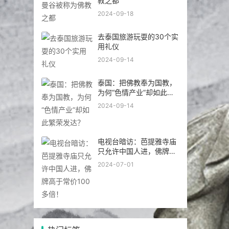
去泰国旅游玩耍的30个实
用礼仪
2024-09-14
泰国：把佛教奉为国教，
为何“色情产业”却如此繁
荣发达？
2024-09-14
电视台暗访：芭提雅寺庙
只允许中国人进，佛牌高
于常价100多倍！
2024-07-01
热门标签
泰国
蝎子
禁忌
功效
尽在
护身符