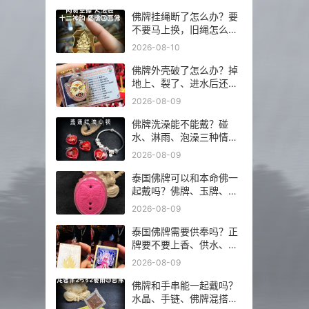
佛牌挂绳断了怎么办？要
不要马上换，旧绳怎么处
理
2026-08-10
佛牌外壳破了怎么办？掉
地上、裂了、进水后还能
不能继续戴？
2026-08-09
佛牌洗澡能不能戴？碰
水、淋雨、泡澡三种情况
分开说
2026-08-09
泰国佛牌可以和本命佛一
起戴吗？佛牌、玉牌、平
安符怎么搭更稳？
2026-08-09
泰国佛牌需要供奉吗？正
牌要不要上香、供水、摆
佛台一次讲明白
2026-08-09
佛牌和手串能一起戴吗？
水晶、手链、佛牌混搭前