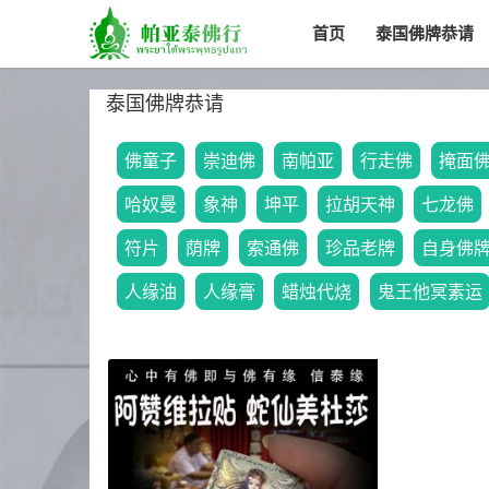
首页
泰国佛牌恭请
泰国佛牌恭请
佛童子
崇迪佛
南帕亚
行走佛
掩面
哈奴曼
象神
坤平
拉胡天神
七龙佛
符片
荫牌
索通佛
珍品老牌
自身佛
人缘油
人缘膏
蜡烛代烧
鬼王他冥素运