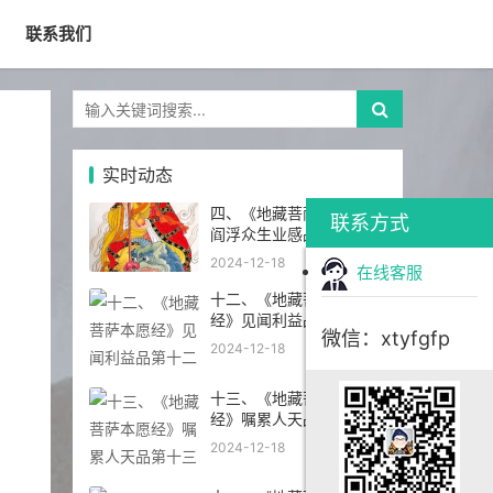
联系我们
实时动态
四、《地藏菩萨本愿经》
联系方式
阎浮众生业感品第四
2024-12-18
在线客服
十二、《地藏菩萨本愿
经》见闻利益品第十二
微信：xtyfgfp
2024-12-18
十三、《地藏菩萨本愿
经》嘱累人天品第十三
2024-12-18