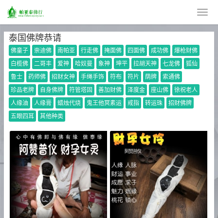
泰国佛牌恭请
佛童子
崇迪佛
南帕亚
行走佛
掩面佛
四面佛
成功佛
爆枪财佛
白榄佛
二哥丰
爱神
哈奴曼
象神
坤平
拉胡天神
七龙佛
狐仙
鲁士
药师佛
招财女神
手绳手饰
符布
符片
荫牌
索通佛
珍品老牌
自身佛牌
符管塔固
善加财佛
泽度金
座山佛
徐祝老人
人缘油
人缘膏
蜡烛代烧
鬼王他冥素运
戒指
转运珠
招财佛牌
五眼四耳
其他种类