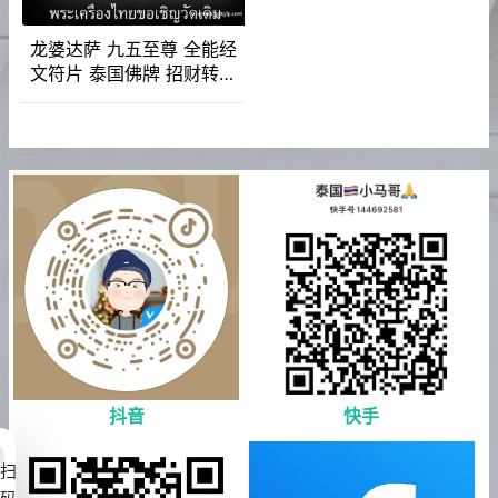
龙婆达萨 九五至尊 全能经
文符片 泰国佛牌 招财转运
人缘魅力 人脉事业 生意平
安
抖音
快手
扫