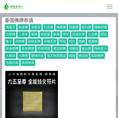
泰国佛牌恭请
佛童子
崇迪佛
南帕亚
行走佛
掩面佛
四面佛
成功佛
爆枪财佛
白榄佛
二哥丰
爱神
哈奴曼
象神
坤平
拉胡天神
七龙佛
狐仙
鲁士
药师佛
招财女神
手绳手饰
符布
符片
荫牌
索通佛
珍品老牌
自身佛牌
符管塔固
善加财佛
泽度金
座山佛
徐祝老人
人缘油
人缘膏
蜡烛代烧
鬼王他冥素运
戒指
转运珠
招财佛牌
五眼四耳
其他种类