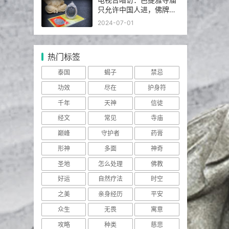
只允许中国人进，佛牌高
于常价100多倍！
2024-07-01
热门标签
泰国
蝎子
禁忌
功效
尽在
护身符
千年
天神
信徒
经文
常见
寺庙
巅峰
守护者
药膏
形神
多面
神奇
圣地
怎么处理
佛教
好运
自然疗法
时空
之美
亲身经历
平安
众生
无畏
寓意
攻略
种类
慈悲