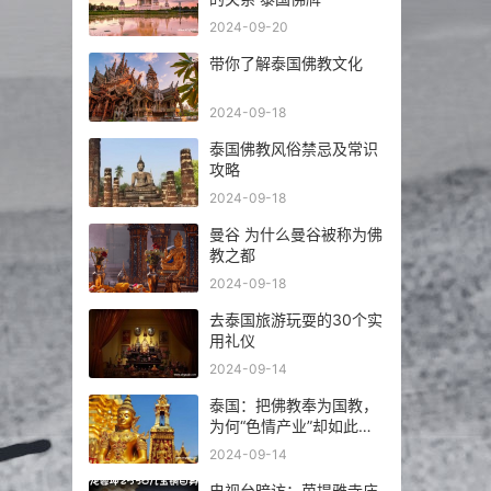
2024-09-20
带你了解泰国佛教文化
2024-09-18
泰国佛教风俗禁忌及常识
攻略
2024-09-18
曼谷 为什么曼谷被称为佛
教之都
2024-09-18
去泰国旅游玩耍的30个实
用礼仪
2024-09-14
泰国：把佛教奉为国教，
为何“色情产业”却如此繁
荣发达？
2024-09-14
电视台暗访：芭提雅寺庙