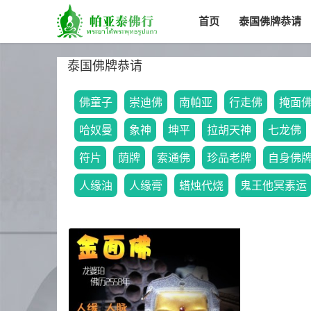
首页
泰国佛牌恭请
泰国佛牌恭请
佛童子
崇迪佛
南帕亚
行走佛
掩面
哈奴曼
象神
坤平
拉胡天神
七龙佛
符片
荫牌
索通佛
珍品老牌
自身佛
人缘油
人缘膏
蜡烛代烧
鬼王他冥素运