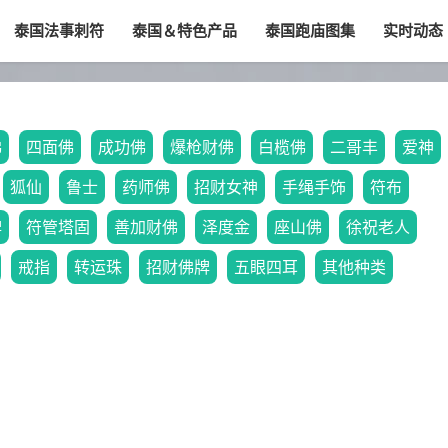
泰国法事刺符
泰国＆特色产品
泰国跑庙图集
实时动态
佛
四面佛
成功佛
爆枪财佛
白榄佛
二哥丰
爱神
狐仙
鲁士
药师佛
招财女神
手绳手饰
符布
牌
符管塔固
善加财佛
泽度金
座山佛
徐祝老人
戒指
转运珠
招财佛牌
五眼四耳
其他种类