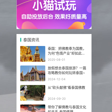
泰国资讯
泰国：把佛教奉为国教，
为何“色情产业”却如此繁
荣发达？
2025-08-01
放假想去泰国旅游？一篇
攻略教你如何玩转泰国~
2024-12-04
从“砍头献佛”看泰国佛教
2024-09-20
带你了解佛教与泰国文化
的关系 泰国佛牌