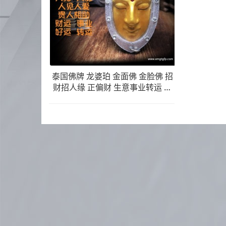
泰国佛牌 龙婆珀 金面佛 金脸佛 招
财招人缘 正偏财 生意事业转运 贵
人相助 有求必应