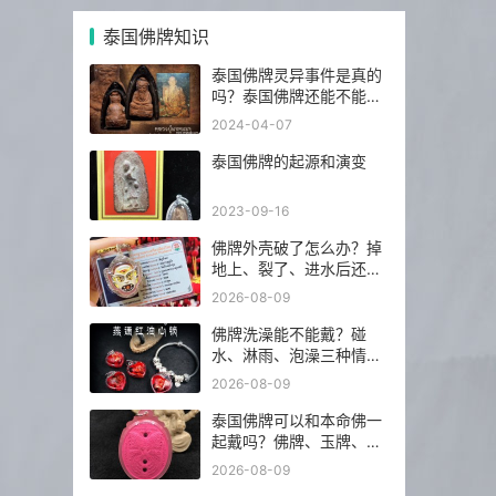
泰国佛牌知识
泰国佛牌灵异事件是真的
吗？泰国佛牌还能不能
请？
2024-04-07
泰国佛牌的起源和演变
2023-09-16
佛牌外壳破了怎么办？掉
地上、裂了、进水后还能
不能继续戴？
2026-08-09
佛牌洗澡能不能戴？碰
水、淋雨、泡澡三种情况
分开说
2026-08-09
泰国佛牌可以和本命佛一
起戴吗？佛牌、玉牌、平
安符怎么搭更稳？
2026-08-09