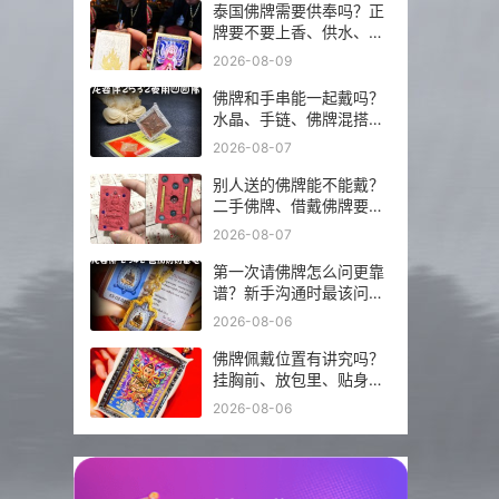
泰国佛牌需要供奉吗？正
牌要不要上香、供水、摆
佛台一次讲明白
2026-08-09
佛牌和手串能一起戴吗？
水晶、手链、佛牌混搭前
先看这几点
2026-08-07
别人送的佛牌能不能戴？
二手佛牌、借戴佛牌要注
意什么
2026-08-07
第一次请佛牌怎么问更靠
谱？新手沟通时最该问的
5 个问题
2026-08-06
佛牌佩戴位置有讲究吗？
挂胸前、放包里、贴身戴
分别注意什么？
2026-08-06