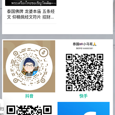
泰国佛牌 龙婆本庙 五条经
文 仰稿佩经文符片 招财转
运 事业工作 去霉运智慧 权
利健康 人缘桃花
抖音
快手
扫