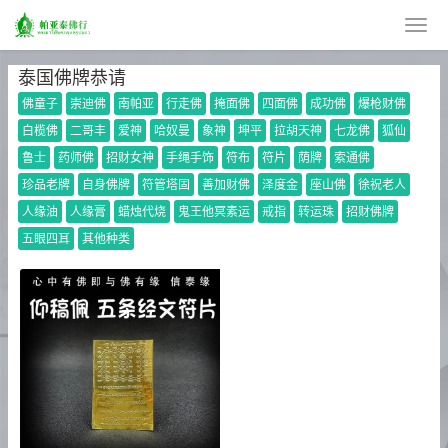
泰国佛牌恭请
佛童子
崇迪佛
南帕亚
行走佛
掩面佛
四面佛
成功佛
爆枪财佛
白榄佛
二哥丰
爱神
哈奴曼
象神
坤平
拉胡天神
七龙佛
狐仙
鲁士
药师佛
招财女神
手绳手饰
符布
符片
荫牌
索通佛
珍品老牌
自身佛牌
符管塔固
善加财佛
泽度金
座山佛
徐祝老人
人缘油
人缘膏
蜡烛代烧
鬼王他冥素运
戒指
转运珠
招财佛牌
五眼四耳
其他种类