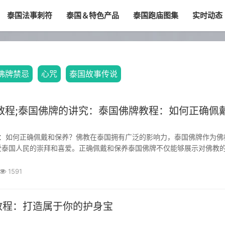
泰国法事刺符
泰国＆特色产品
泰国跑庙图集
实时动态
佛牌禁忌
心咒
泰国故事传说
教程;泰国佛牌的讲究：泰国佛牌教程：如何正确佩
受泰国人民的崇拜和喜爱。正确佩戴和保养泰国佛牌不仅能够展示对佛教
护佛牌的神圣能量。本文将为您详细介绍泰国佛牌的讲究以及正确佩戴和
佛牌的讲究1. 材质：泰国佛牌通常由黄铜、青铜、...
1591
教程：打造属于你的护身宝