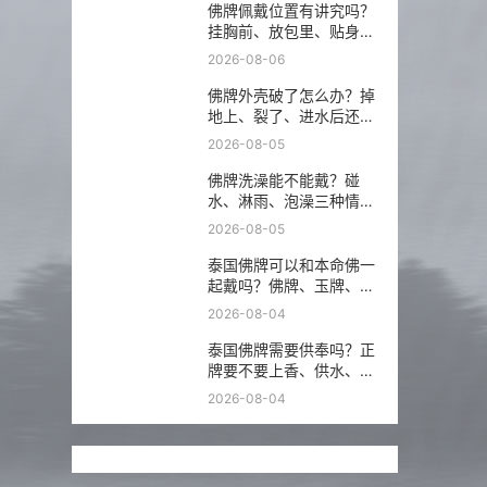
佛牌佩戴位置有讲究吗？
挂胸前、放包里、贴身戴
分别注意什么？
2026-08-06
佛牌外壳破了怎么办？掉
地上、裂了、进水后还能
不能继续戴？
2026-08-05
佛牌洗澡能不能戴？碰
水、淋雨、泡澡三种情况
分开说
2026-08-05
泰国佛牌可以和本命佛一
起戴吗？佛牌、玉牌、平
安符怎么搭更稳？
2026-08-04
泰国佛牌需要供奉吗？正
牌要不要上香、供水、摆
佛台一次讲明白
2026-08-04