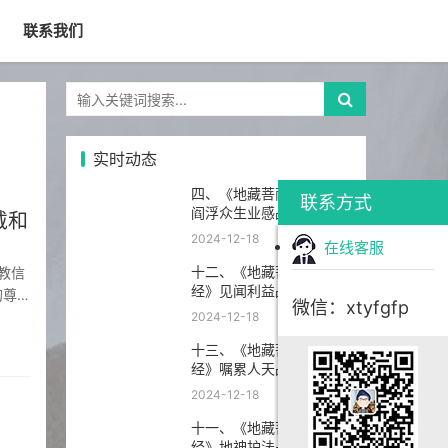
联系我们
实时动态
四、《地藏菩萨本愿经》
联系方式
阎浮众生业感品第四
戴和
2024-12-18
在线客服
十二、《地藏菩萨本愿
经》见闻利益品第十二
的尊
微信：xtyfgfp
保养的
2024-12-18
十三、《地藏菩萨本愿
经》嘱累人天品第十三
2024-12-18
十一、《地藏菩萨本愿
经》地神护法品第十一