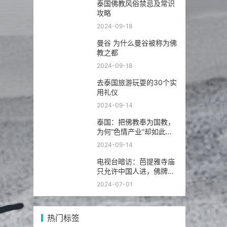
泰国佛教风俗禁忌及常识
攻略
2024-09-18
曼谷 为什么曼谷被称为佛
教之都
2024-09-18
去泰国旅游玩耍的30个实
用礼仪
2024-09-14
泰国：把佛教奉为国教，
为何“色情产业”却如此繁
荣发达？
2024-09-14
电视台暗访：芭提雅寺庙
只允许中国人进，佛牌高
于常价100多倍！
2024-07-01
热门标签