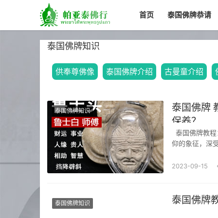
首页
泰国佛牌恭请
泰国佛牌知识
供奉尊佛像
泰国佛牌介绍
古曼童介绍
泰国佛牌 
泰国佛牌知识
保养？
泰国佛牌教程：如何正确佩戴和保养？佛教在泰国拥有广泛的影响力，泰国佛牌作为佛教信
仰的象征，深
重，还能够保
方法。一、泰国
2023-09-15
泰国佛牌
泰国佛牌知识