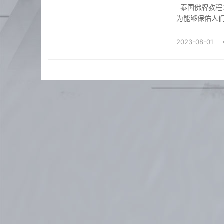
泰国佛牌教程：打造属于你的护身宝泰国佛牌是一种具有深厚宗教意义的护身符，被广泛认
为能够保佑人
望拥有一块属
牌、正确佩戴和
2023-08-01