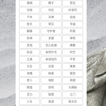
泰国
蝎子
禁忌
功效
尽在
护身符
千年
天神
信徒
经文
常见
寺庙
巅峰
守护者
药膏
形神
多面
神奇
圣地
怎么处理
佛教
好运
自然疗法
时空
之美
亲身经历
平安
众生
无畏
寓意
攻略
种类
慈悲
老人
电影
帝国
辉煌
异同
大揭秘
灵力
智慧
之门
人生
英语
英文名