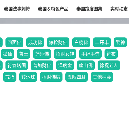
泰国法事刺符
泰国＆特色产品
泰国跑庙图集
实时动态
佛
四面佛
成功佛
爆枪财佛
白榄佛
二哥丰
爱神
狐仙
鲁士
药师佛
招财女神
手绳手饰
符布
牌
符管塔固
善加财佛
泽度金
座山佛
徐祝老人
戒指
转运珠
招财佛牌
五眼四耳
其他种类