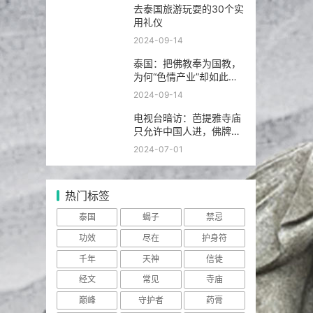
去泰国旅游玩耍的30个实
用礼仪
2024-09-14
泰国：把佛教奉为国教，
为何“色情产业”却如此繁
荣发达？
2024-09-14
电视台暗访：芭提雅寺庙
只允许中国人进，佛牌高
于常价100多倍！
2024-07-01
热门标签
泰国
蝎子
禁忌
功效
尽在
护身符
千年
天神
信徒
经文
常见
寺庙
巅峰
守护者
药膏