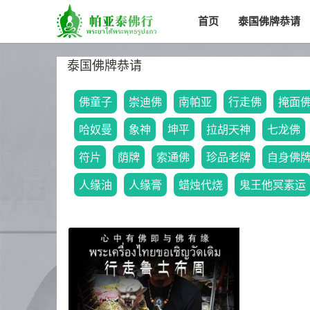
首页
泰国佛牌恭请
泰国佛牌恭请
佛童子
崇迪佛
南帕亚
行走佛
掩面
哈奴曼
象神
坤平
拉胡天神
七龙佛
符片
荫牌
索通佛
珍品老牌
自身佛
人缘油
人缘膏
蜡烛代烧
鬼王他冥素运