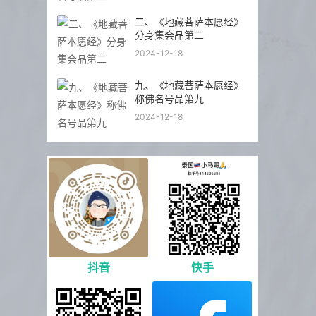
二、《地藏菩萨本愿经》
分身集会品第二
2024-12-18
九、《地藏菩萨本愿经》
称佛名号品第九
2024-12-18
抖音
快手