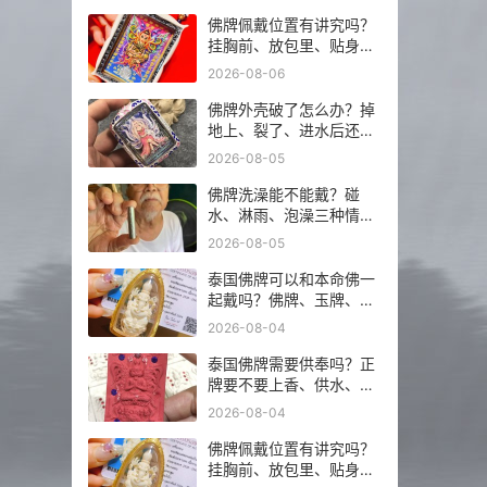
佛牌佩戴位置有讲究吗？
挂胸前、放包里、贴身戴
分别注意什么？
2026-08-06
佛牌外壳破了怎么办？掉
地上、裂了、进水后还能
不能继续戴？
2026-08-05
佛牌洗澡能不能戴？碰
水、淋雨、泡澡三种情况
分开说
2026-08-05
泰国佛牌可以和本命佛一
起戴吗？佛牌、玉牌、平
安符怎么搭更稳？
2026-08-04
泰国佛牌需要供奉吗？正
牌要不要上香、供水、摆
佛台一次讲明白
2026-08-04
佛牌佩戴位置有讲究吗？
挂胸前、放包里、贴身戴