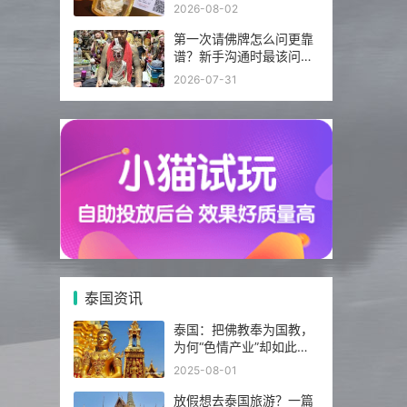
分别注意什么？
2026-08-02
第一次请佛牌怎么问更靠
谱？新手沟通时最该问的
5 个问题
2026-07-31
泰国资讯
泰国：把佛教奉为国教，
为何“色情产业”却如此繁
荣发达？
2025-08-01
放假想去泰国旅游？一篇