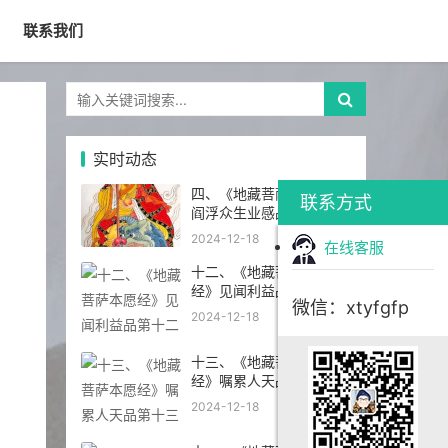
联系我们
实时动态
四、《地藏菩萨本愿经》
联系方式
阎浮众生业感品第四
2024-12-18
在线客服
十二、《地藏菩萨本愿
经》见闻利益品第十二
微信：xtyfgfp
2024-12-18
十三、《地藏菩萨本愿
经》嘱累人天品第十三
2024-12-18