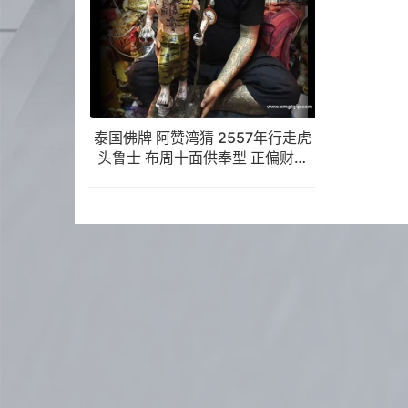
泰国佛牌 阿赞湾猜 2557年行走虎
头鲁士 布周十面供奉型 正偏财运
助事业生意 挡降避险 控灵增运