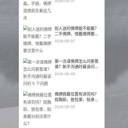
分别注意什么？
2026-08-06
泰国资讯
泰国：把佛教奉为国教，
为何“色情产业”却如此繁
荣发达？
2025-08-01
放假想去泰国旅游？一篇
攻略教你如何玩转泰国~
2024-12-04
从“砍头献佛”看泰国佛教
2024-09-20
带你了解佛教与泰国文化
的关系 泰国佛牌
2024-09-20