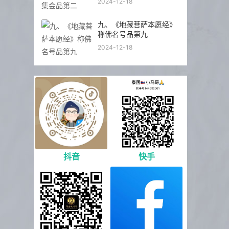
2024-12-18
九、《地藏菩萨本愿经》
称佛名号品第九
2024-12-18
抖音
快手