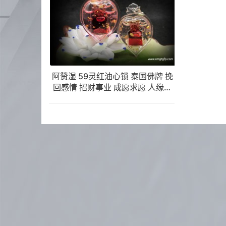
阿赞湿 59灵红油心锁 泰国佛牌 挽
回感情 招财事业 成愿求愿 人缘桃
花 夜场偏门