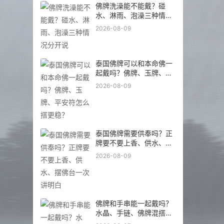
泰国佛牌可以和本命佛一
起戴吗？佛牌、玉牌、平
安符怎么搭更稳？
2026-08-09
泰国佛牌需要供奉吗？正
牌要不要上香、供水、摆
佛台一次讲明白
2026-08-09
佛牌和手串能一起戴吗？
水晶、手链、佛牌混搭前
先看这几点
2026-08-07
别人送的佛牌能不能戴？
二手佛牌、借戴佛牌要注
意什么
2026-08-07
第一次请佛牌怎么问更靠
谱？新手沟通时最该问的
5 个问题
2026-08-06
佛牌佩戴位置有讲究吗？
挂胸前、放包里、贴身戴