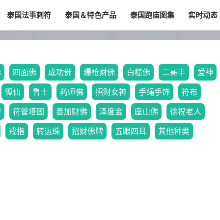
泰国法事刺符
泰国＆特色产品
泰国跑庙图集
实时动态
佛
四面佛
成功佛
爆枪财佛
白榄佛
二哥丰
爱神
狐仙
鲁士
药师佛
招财女神
手绳手饰
符布
牌
符管塔固
善加财佛
泽度金
座山佛
徐祝老人
戒指
转运珠
招财佛牌
五眼四耳
其他种类