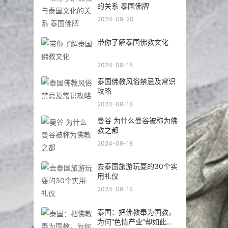
于常价100多倍！
2024-07-01
热门标签
泰国
蝎子
禁忌
功效
尽在
护身符
千年
天神
信徒
经文
常见
寺庙
巅峰
守护者
药膏
形神
多面
神奇
圣地
怎么处理
佛教
好运
自然疗法
时空
之美
亲身经历
平安
众生
无畏
寓意
攻略
种类
慈悲
老人
电影
帝国