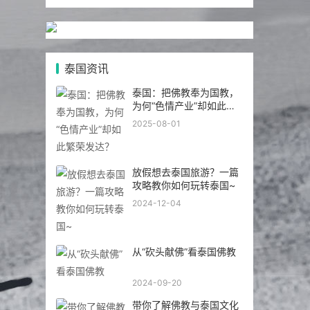
带你了解泰国佛教文化
2024-09-18
泰国佛教风俗禁忌及常识
攻略
2024-09-18
曼谷 为什么曼谷被称为佛
教之都
2024-09-18
去泰国旅游玩耍的30个实
用礼仪
2024-09-14
泰国：把佛教奉为国教，
为何“色情产业”却如此繁
荣发达？
2024-09-14
电视台暗访：芭提雅寺庙
只允许中国人进，佛牌高