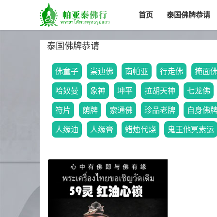
首页
泰国佛牌恭请
泰国佛牌恭请
佛童子
崇迪佛
南帕亚
行走佛
掩面
哈奴曼
象神
坤平
拉胡天神
七龙佛
符片
荫牌
索通佛
珍品老牌
自身佛
人缘油
人缘膏
蜡烛代烧
鬼王他冥素运