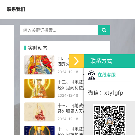
联系我们
实时动态
四、《地藏菩萨本愿经》
联系方式
阎浮众生业感品第四
2024-12-18
在线客服
十二、《地藏菩萨本愿
经》见闻利益品第十二
微信：xtyfgfp
2024-12-18
十三、《地藏菩萨本愿
经》嘱累人天品第十三
2024-12-18
十一、《地藏菩萨本愿
经》地神护法品第十一