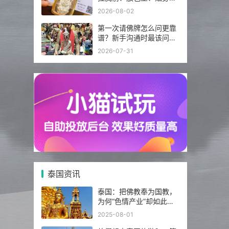
分别注意什么？
2026-08-02
第一次请佛牌怎么问更靠
谱？新手沟通时最该问的
5 个问题
2026-07-31
泰国资讯
泰国：把佛教奉为国教，
为何“色情产业”却如此繁
荣发达？
2025-08-01