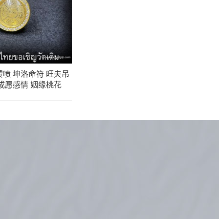
赞喷 坤洛命符 旺夫吊
 成愿感情 姻缘桃花