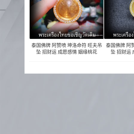
泰国佛牌 阿赞喷 坤洛命符 旺夫吊
泰国佛牌 阿
坠 招财运 成愿感情 姻缘桃花
坠 招财运