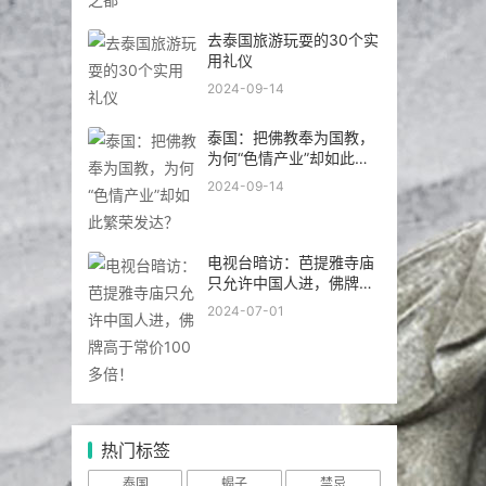
去泰国旅游玩耍的30个实
用礼仪
2024-09-14
泰国：把佛教奉为国教，
为何“色情产业”却如此繁
荣发达？
2024-09-14
电视台暗访：芭提雅寺庙
只允许中国人进，佛牌高
于常价100多倍！
2024-07-01
热门标签
泰国
蝎子
禁忌
功效
尽在
护身符
千年
天神
信徒
经文
常见
寺庙
巅峰
守护者
药膏