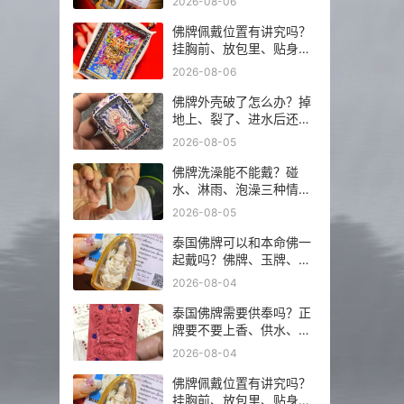
2026-08-06
佛牌佩戴位置有讲究吗？
挂胸前、放包里、贴身戴
分别注意什么？
2026-08-06
佛牌外壳破了怎么办？掉
地上、裂了、进水后还能
不能继续戴？
2026-08-05
佛牌洗澡能不能戴？碰
水、淋雨、泡澡三种情况
分开说
2026-08-05
泰国佛牌可以和本命佛一
起戴吗？佛牌、玉牌、平
安符怎么搭更稳？
2026-08-04
泰国佛牌需要供奉吗？正
牌要不要上香、供水、摆
佛台一次讲明白
2026-08-04
佛牌佩戴位置有讲究吗？
挂胸前、放包里、贴身戴