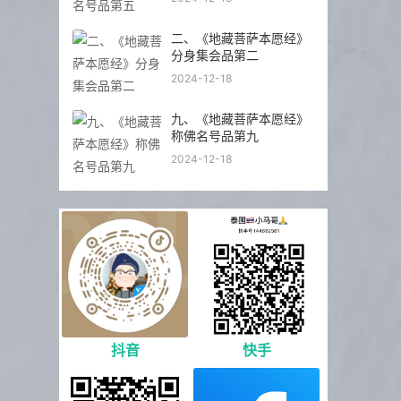
二、《地藏菩萨本愿经》
分身集会品第二
2024-12-18
九、《地藏菩萨本愿经》
称佛名号品第九
2024-12-18
抖音
快手