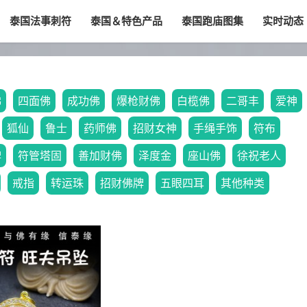
泰国法事刺符
泰国＆特色产品
泰国跑庙图集
实时动态
佛
四面佛
成功佛
爆枪财佛
白榄佛
二哥丰
爱神
狐仙
鲁士
药师佛
招财女神
手绳手饰
符布
牌
符管塔固
善加财佛
泽度金
座山佛
徐祝老人
戒指
转运珠
招财佛牌
五眼四耳
其他种类