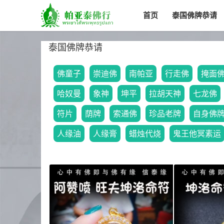
首页
泰国佛牌恭请
泰国佛牌恭请
佛童子
崇迪佛
南帕亚
行走佛
掩面
哈奴曼
象神
坤平
拉胡天神
七龙佛
符片
荫牌
索通佛
珍品老牌
自身佛
人缘油
人缘膏
蜡烛代烧
鬼王他冥素运