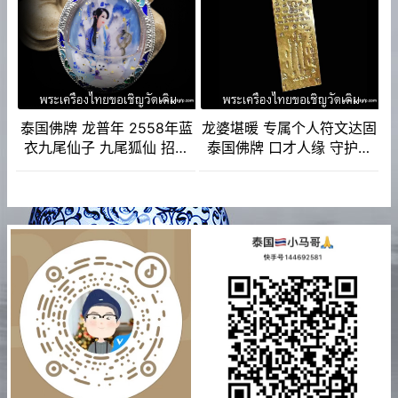
泰国佛牌 龙普年 2558年蓝
龙婆堪暖 专属个人符文达固
衣九尾仙子 九尾狐仙 招财
泰国佛牌 口才人缘 守护保
贵人缘 夜场魅力 人缘桃花
护 避是非 小人 招财转运 事
事业生意
业工作 去霉运 智慧权利健
康