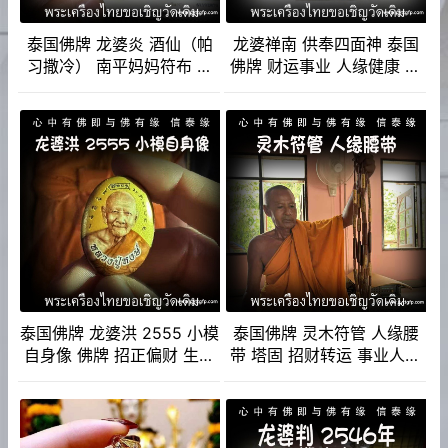
泰国佛牌 龙婆炎 酒仙（帕
龙婆禅南 供奉四面神 泰国
习撒冷） 南平妈妈符布 成
佛牌 财运事业 人缘健康 感
愿招财 姻缘感情 求子纳福
情权利 有求必应
事业生意 转运旺运
泰国佛牌 龙婆洪 2555 小模
泰国佛牌 灵木符管 人缘腰
自身像 佛牌 招正偏财 生意
带 塔固 招财转运 事业人缘
事业 强力避险 人缘 人脉 贵
助姻缘 感情和合 避险挡灾
人相助