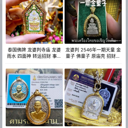
泰国佛牌 龙婆判寺庙 龙婆
龙婆判 2546年一期天童 金
雨水 四面神 转运招财 事业
童子 佛童子 原庙壳 招财人
生意 人缘运势 官运赌运 辟
缘 事业成愿 生意投资 泰国
邪防小人
佛牌