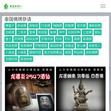
泰国佛牌恭请
佛童子
崇迪佛
南帕亚
行走佛
掩面佛
四面佛
成功佛
爆枪财佛
白榄佛
二哥丰
爱神
哈奴曼
象神
坤平
拉胡天神
七龙佛
狐仙
鲁士
药师佛
招财女神
手绳手饰
符布
符片
荫牌
索通佛
珍品老牌
自身佛牌
符管塔固
善加财佛
泽度金
座山佛
徐祝老人
人缘油
人缘膏
蜡烛代烧
鬼王他冥素运
戒指
转运珠
招财佛牌
五眼四耳
其他种类