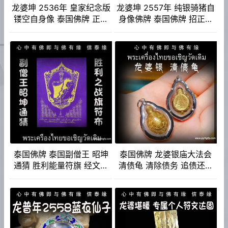
龙婆坤 2536年 皇家纪念版
龙婆坤 2557年 纯银骑猪自
镂空自身像 泰国佛牌 正财
身像佛牌 泰国佛牌 招正偏
偏财横财 助事业 助生意
财 生意事业 强力避险
泰国佛牌 泰国副僧王 昭坤
泰国佛牌 龙婆银庙大法会
通猜 胜利能量符旗 经文符
清债龟 清除债务 追债还债
布 除厄运、扭转逆境、战胜
钱财源源不断回归 健康平安
困难 人缘及财运 平安 健康
寿命增长
名誉财富