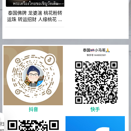
泰国佛牌 龙婆湍 桃花粉转
运珠 转运招财 人缘桃花 感
情姻缘 增加魅力 口才改运
抖音
快手
扫