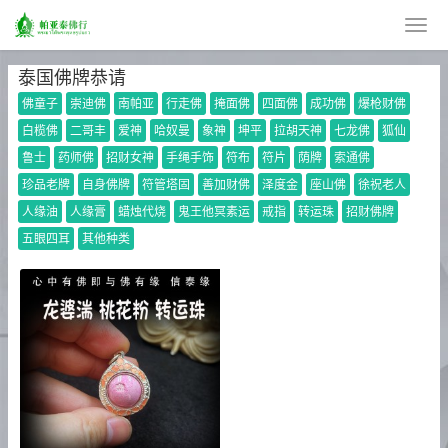
泰国佛牌恭请
佛童子
崇迪佛
南帕亚
行走佛
掩面佛
四面佛
成功佛
爆枪财佛
白榄佛
二哥丰
爱神
哈奴曼
象神
坤平
拉胡天神
七龙佛
狐仙
鲁士
药师佛
招财女神
手绳手饰
符布
符片
荫牌
索通佛
珍品老牌
自身佛牌
符管塔固
善加财佛
泽度金
座山佛
徐祝老人
人缘油
人缘膏
蜡烛代烧
鬼王他冥素运
戒指
转运珠
招财佛牌
五眼四耳
其他种类