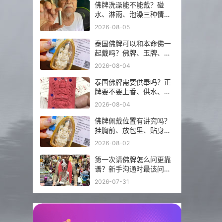
佛牌洗澡能不能戴？碰
水、淋雨、泡澡三种情况
分开说
2026-08-05
泰国佛牌可以和本命佛一
起戴吗？佛牌、玉牌、平
安符怎么搭更稳？
2026-08-04
泰国佛牌需要供奉吗？正
牌要不要上香、供水、摆
佛台一次讲明白
2026-08-04
佛牌佩戴位置有讲究吗？
挂胸前、放包里、贴身戴
分别注意什么？
2026-08-02
第一次请佛牌怎么问更靠
谱？新手沟通时最该问的
5 个问题
2026-07-31