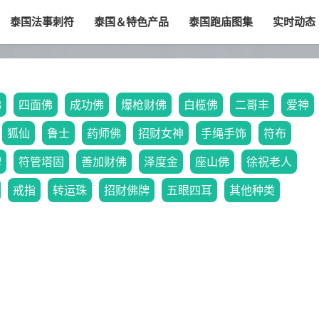
泰国法事刺符
泰国＆特色产品
泰国跑庙图集
实时动态
佛
四面佛
成功佛
爆枪财佛
白榄佛
二哥丰
爱神
狐仙
鲁士
药师佛
招财女神
手绳手饰
符布
牌
符管塔固
善加财佛
泽度金
座山佛
徐祝老人
戒指
转运珠
招财佛牌
五眼四耳
其他种类