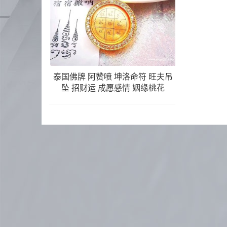
泰国佛牌 阿赞喷 坤洛命符 旺夫吊
坠 招财运 成愿感情 姻缘桃花