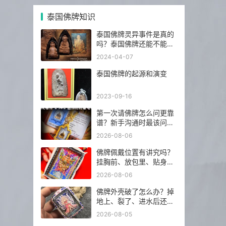
泰国佛牌知识
泰国佛牌灵异事件是真的
吗？泰国佛牌还能不能
请？
2024-04-07
泰国佛牌的起源和演变
2023-09-16
第一次请佛牌怎么问更靠
谱？新手沟通时最该问的
5 个问题
2026-08-06
佛牌佩戴位置有讲究吗？
挂胸前、放包里、贴身戴
分别注意什么？
2026-08-06
佛牌外壳破了怎么办？掉
地上、裂了、进水后还能
不能继续戴？
2026-08-05