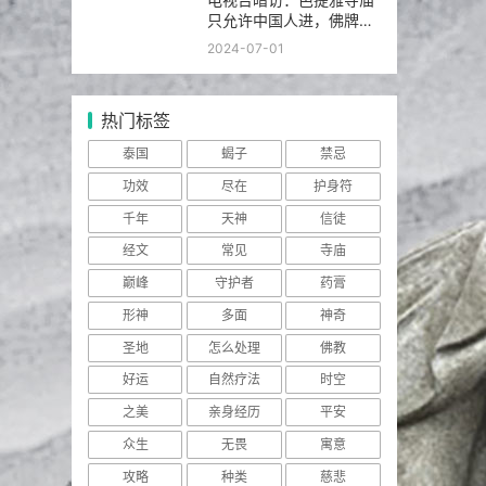
只允许中国人进，佛牌高
于常价100多倍！
2024-07-01
热门标签
泰国
蝎子
禁忌
功效
尽在
护身符
千年
天神
信徒
经文
常见
寺庙
巅峰
守护者
药膏
形神
多面
神奇
圣地
怎么处理
佛教
好运
自然疗法
时空
之美
亲身经历
平安
众生
无畏
寓意
攻略
种类
慈悲