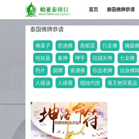
首页
泰国佛牌恭请
泰国佛牌恭请
佛童子
崇迪佛
南帕亚
行走佛
掩面
哈奴曼
象神
坤平
拉胡天神
七龙佛
符片
荫牌
索通佛
珍品老牌
自身佛
人缘油
人缘膏
蜡烛代烧
鬼王他冥素运