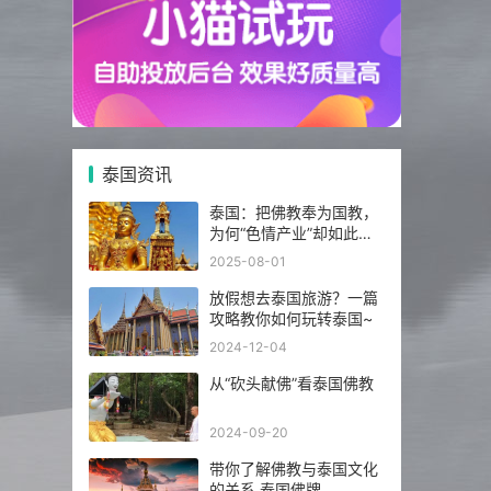
泰国资讯
泰国：把佛教奉为国教，
为何“色情产业”却如此繁
荣发达？
2025-08-01
放假想去泰国旅游？一篇
攻略教你如何玩转泰国~
2024-12-04
从“砍头献佛”看泰国佛教
2024-09-20
带你了解佛教与泰国文化
的关系 泰国佛牌