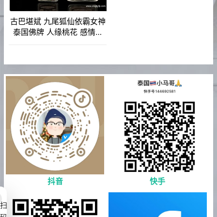
古巴堪斌 九尾狐仙依霸女神
泰国佛牌 人缘桃花 感情姻
缘 平安健康 事业生意
抖音
快手
扫