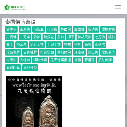
泰国佛牌恭请
佛童子
崇迪佛
南帕亚
行走佛
掩面佛
四面佛
成功佛
爆枪财佛
白榄佛
二哥丰
爱神
哈奴曼
象神
坤平
拉胡天神
七龙佛
狐仙
鲁士
药师佛
招财女神
手绳手饰
符布
符片
荫牌
索通佛
珍品老牌
自身佛牌
符管塔固
善加财佛
泽度金
座山佛
徐祝老人
人缘油
人缘膏
蜡烛代烧
鬼王他冥素运
戒指
转运珠
招财佛牌
五眼四耳
其他种类