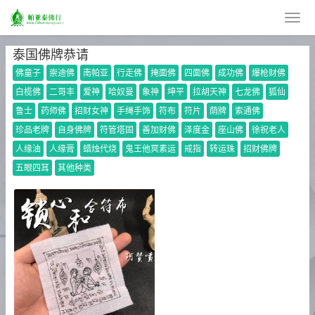
泰国佛牌恭请
佛童子
崇迪佛
南帕亚
行走佛
掩面佛
四面佛
成功佛
爆枪财佛
白榄佛
二哥丰
爱神
哈奴曼
象神
坤平
拉胡天神
七龙佛
狐仙
鲁士
药师佛
招财女神
手绳手饰
符布
符片
荫牌
索通佛
珍品老牌
自身佛牌
符管塔固
善加财佛
泽度金
座山佛
徐祝老人
人缘油
人缘膏
蜡烛代烧
鬼王他冥素运
戒指
转运珠
招财佛牌
五眼四耳
其他种类