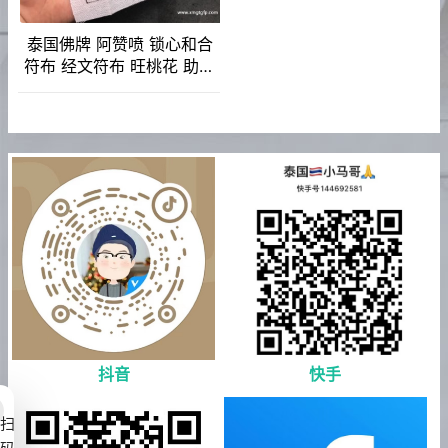
泰国佛牌 阿赞喷 锁心和合
符布 经文符布 旺桃花 助姻
缘 夫妻和合 魅力感情
抖音
快手
扫