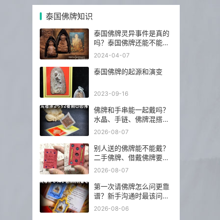
泰国佛牌知识
泰国佛牌灵异事件是真的
吗？泰国佛牌还能不能
请？
2024-04-07
泰国佛牌的起源和演变
2023-09-16
佛牌和手串能一起戴吗？
水晶、手链、佛牌混搭前
先看这几点
2026-08-07
别人送的佛牌能不能戴？
二手佛牌、借戴佛牌要注
意什么
2026-08-07
第一次请佛牌怎么问更靠
谱？新手沟通时最该问的
5 个问题
2026-08-06