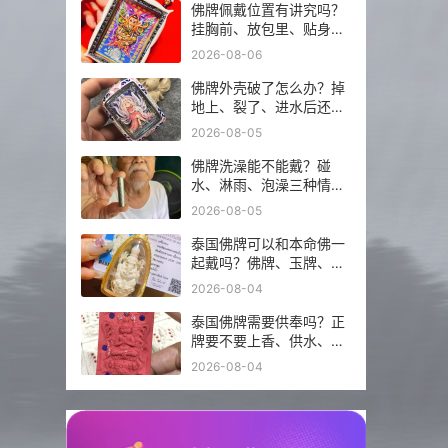
佛牌佩戴位置有讲究吗？
挂胸前、放包里、贴身戴
分别注意什么？
2026-08-06
佛牌外壳破了怎么办？掉
地上、裂了、进水后还能
不能继续戴？
2026-08-05
佛牌洗澡能不能戴？碰
水、淋雨、泡澡三种情况
分开说
2026-08-05
泰国佛牌可以和本命佛一
起戴吗？佛牌、玉牌、平
安符怎么搭更稳？
2026-08-04
泰国佛牌需要供奉吗？正
牌要不要上香、供水、摆
佛台一次讲明白
2026-08-04