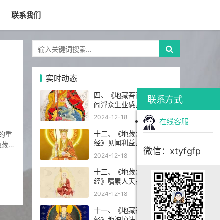
联系我们
实时动态
四、《地藏菩萨本愿经》
联系方式
阎浮众生业感品第四
2024-12-18
在线客服
十二、《地藏菩萨本愿
经》见闻利益品第十二
隐藏着
微信：xtyfgfp
的尊敬
2024-12-18
十三、《地藏菩萨本愿
经》嘱累人天品第十三
2024-12-18
十一、《地藏菩萨本愿
经》地神护法品第十一