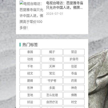
电视台暗访：芭提雅寺庙
只允许中国人进，佛牌高
于常价100多倍！
2024-07-01
热门标签
泰国
蝎子
禁忌
功效
尽在
护身符
千年
天神
信徒
经文
常见
寺庙
巅峰
守护者
药膏
形神
多面
神奇
圣地
怎么处理
佛教
好运
自然疗法
时空