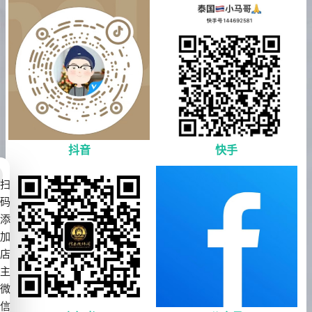
抖音
快手
扫
码
添
加
店
主
微
信