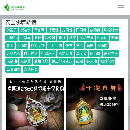
泰国佛牌恭请
佛童子
崇迪佛
南帕亚
行走佛
掩面佛
四面佛
成功佛
爆枪财佛
白榄佛
二哥丰
爱神
哈奴曼
象神
坤平
拉胡天神
七龙佛
狐仙
鲁士
药师佛
招财女神
手绳手饰
符布
符片
荫牌
索通佛
珍品老牌
自身佛牌
符管塔固
善加财佛
泽度金
座山佛
徐祝老人
人缘油
人缘膏
蜡烛代烧
鬼王他冥素运
戒指
转运珠
招财佛牌
五眼四耳
其他种类