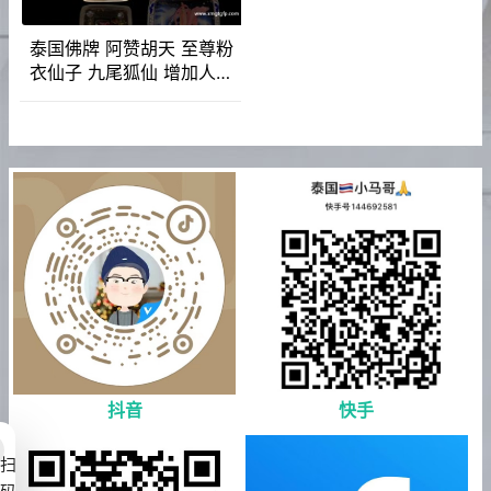
泰国佛牌 阿赞胡天 至尊粉
衣仙子 九尾狐仙 增加人缘
财运 转运事业 生意桃花 感
情和合
抖音
快手
扫