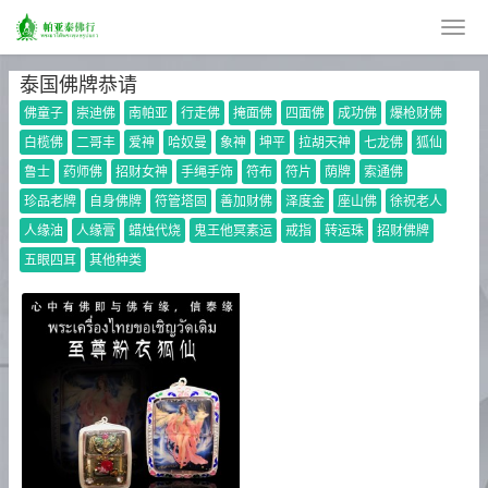
泰国佛牌恭请
佛童子
崇迪佛
南帕亚
行走佛
掩面佛
四面佛
成功佛
爆枪财佛
白榄佛
二哥丰
爱神
哈奴曼
象神
坤平
拉胡天神
七龙佛
狐仙
鲁士
药师佛
招财女神
手绳手饰
符布
符片
荫牌
索通佛
珍品老牌
自身佛牌
符管塔固
善加财佛
泽度金
座山佛
徐祝老人
人缘油
人缘膏
蜡烛代烧
鬼王他冥素运
戒指
转运珠
招财佛牌
五眼四耳
其他种类