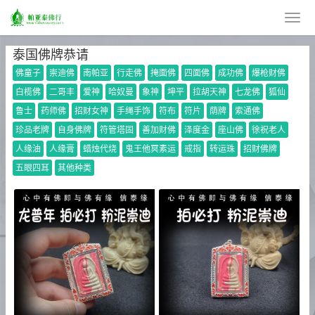
泰国佛牌恭请
佛童子
崇迪佛
南帕亚
行走佛
掩面佛
四面佛
成功佛
爆枪财佛
白榄佛
二哥丰
爱神
哈奴曼
象神
坤平
拉胡天神
七龙佛
狐仙
鲁士
药师佛
招财女神
手绳手饰
符布
符片
荫牌
索通佛
珍品老牌
自身佛牌
符管塔固
善加财佛
泽度金
座山佛
徐祝老人
人缘油
人缘膏
蜡烛代烧
鬼王他冥素运
戒指
转运珠
招财佛牌
五眼四耳
其他种类