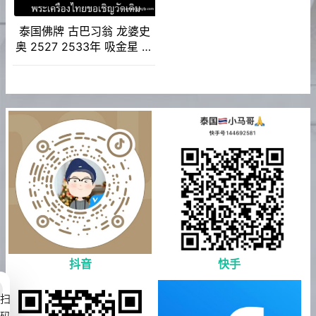
泰国佛牌 古巴习翁 龙婆史
奥 2527 2533年 吸金星 吸
钱星 财富事业 姻缘人缘 转
运避险挡灾
抖音
快手
扫