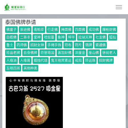
泰国佛牌恭请
佛童子
崇迪佛
南帕亚
行走佛
掩面佛
四面佛
成功佛
爆枪财佛
白榄佛
二哥丰
爱神
哈奴曼
象神
坤平
拉胡天神
七龙佛
狐仙
鲁士
药师佛
招财女神
手绳手饰
符布
符片
荫牌
索通佛
珍品老牌
自身佛牌
符管塔固
善加财佛
泽度金
座山佛
徐祝老人
人缘油
人缘膏
蜡烛代烧
鬼王他冥素运
戒指
转运珠
招财佛牌
五眼四耳
其他种类