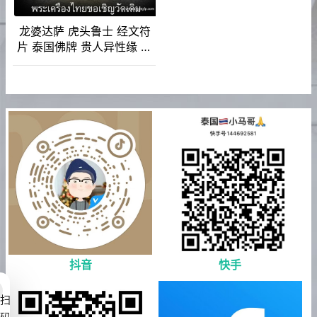
龙婆达萨 虎头鲁士 经文符
片 泰国佛牌 贵人异性缘 控
灵增运 事业生意 人缘人脉
成愿许愿 全功效
抖音
快手
扫