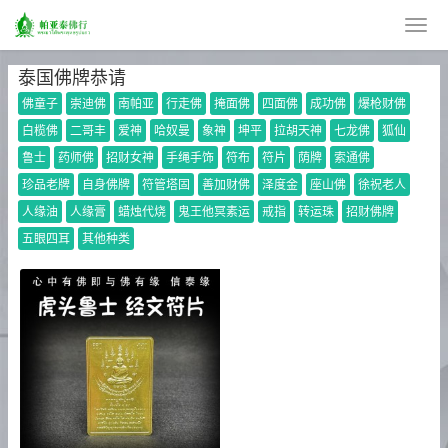
泰国佛牌恭请
佛童子
崇迪佛
南帕亚
行走佛
掩面佛
四面佛
成功佛
爆枪财佛
白榄佛
二哥丰
爱神
哈奴曼
象神
坤平
拉胡天神
七龙佛
狐仙
鲁士
药师佛
招财女神
手绳手饰
符布
符片
荫牌
索通佛
珍品老牌
自身佛牌
符管塔固
善加财佛
泽度金
座山佛
徐祝老人
人缘油
人缘膏
蜡烛代烧
鬼王他冥素运
戒指
转运珠
招财佛牌
五眼四耳
其他种类