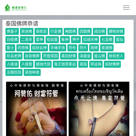
泰国佛牌恭请
佛童子
崇迪佛
南帕亚
行走佛
掩面佛
四面佛
成功佛
爆枪财佛
白榄佛
二哥丰
爱神
哈奴曼
象神
坤平
拉胡天神
七龙佛
狐仙
鲁士
药师佛
招财女神
手绳手饰
符布
符片
荫牌
索通佛
珍品老牌
自身佛牌
符管塔固
善加财佛
泽度金
座山佛
徐祝老人
人缘油
人缘膏
蜡烛代烧
鬼王他冥素运
戒指
转运珠
招财佛牌
五眼四耳
其他种类