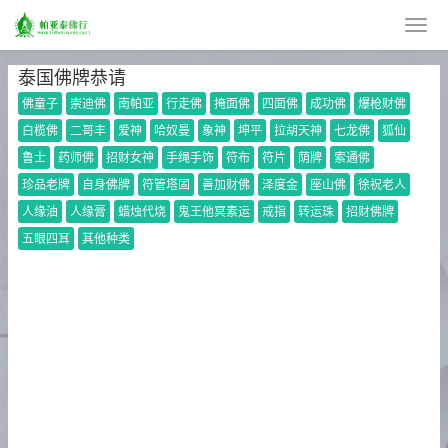
泰国佛牌恭请
佛童子
崇迪佛
南帕亚
行走佛
掩面佛
四面佛
成功佛
爆枪财佛
白榄佛
二哥丰
爱神
哈奴曼
象神
坤平
拉胡天神
七龙佛
狐仙
鲁士
药师佛
招财女神
手绳手饰
符布
符片
荫牌
索通佛
珍品老牌
自身佛牌
符管塔固
善加财佛
泽度金
座山佛
徐祝老人
人缘油
人缘膏
蜡烛代烧
鬼王他冥素运
戒指
转运珠
招财佛牌
五眼四耳
其他种类